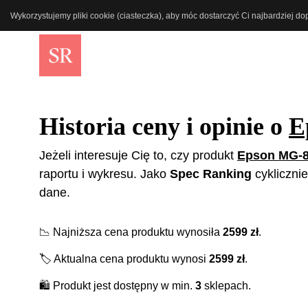
Wykorzystujemy pliki cookie (ciasteczka), aby móc dostarczyć Ci najbardziej d
Historia ceny i opinie o
E
Jeżeli interesuje Cię to, czy produkt
Epson MG-
raportu i wykresu. Jako
Spec Ranking
cykliczni
dane.
📉
Najniższa cena produktu wynosiła
2599
zł
.
🏷️
Aktualna cena produktu wynosi
2599
zł
.
🛍️
Produkt jest dostępny w min.
3
sklepach.