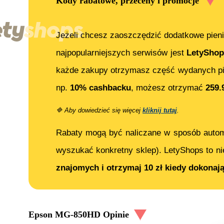
Kody rabatowe, przeceny i promocje
Jeżeli chcesz zaoszczędzić dodatkowe pieni
najpopularniejszych serwisów jest
LetyShop
każde zakupy otrzymasz część wydanych pi
np.
10% cashbacku
, możesz otrzymać
259.
🔷
Aby dowiedzieć się więcej
kliknij tutaj
.
Rabaty mogą być naliczane w sposób auto
wyszukać konkretny sklep). LetyShops to ni
znajomych i otrzymaj 10 zł kiedy dokonaj
Epson MG-850HD
Opinie