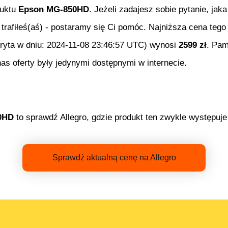
duktu
Epson MG-850HD
. Jeżeli zadajesz sobie pytanie, jak
 trafiłeś(aś) - postaramy się Ci pomóc. Najniższa cena teg
ryta w dniu:
2024-11-08 23:46:57 UTC
) wynosi
2599
zł
. Pam
 oferty były jedynymi dostępnymi w internecie.
0HD
to sprawdź Allegro, gdzie produkt ten zwykle występuje 
Sprawdź aktualną cenę na Allegro