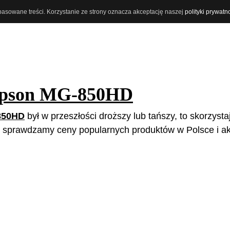
opasowane treści. Korzystanie ze strony oznacza akceptację naszej
polityki prywatn
pson MG-850HD
850HD
był w przeszłości droższy lub tańszy, to skorzysta
e sprawdzamy ceny popularnych produktów w Polsce i ak