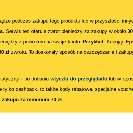
ądze podczas zakupu tego produktu lub w przyszłości inny
s
. Serwis ten oferuje zwrot pieniędzy za zakupy w około 3
eniędzy z powrotem na swoje konto.
Przykład:
Kupując
Ep
90
zł
zwrotu. To doskonały sposób na oszczędzanie i zakupy
matyczny - po dodaniu
wtyczki do przeglądarki
lub w spos
e tylko cashback, to także kody rabatowe, specjalne vouch
ą zakupu za minimum 70 zł
.