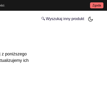
Zgoda
ości
.
🔍 Wyszukaj inny produkt
j z poniższego
tualizujemy ich