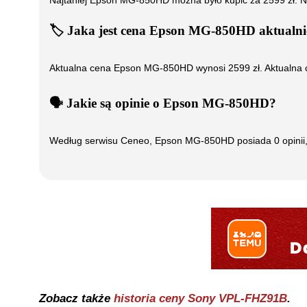
Najtaniej
Epson MG-850HD
można było kupić za
2599
zł. 
🏷️
Jaka jest cena
Epson MG-850HD
aktualni
Aktualna cena
Epson MG-850HD
wynosi
2599
zł. Aktualna
🗣️
️ Jakie są opinie o
Epson MG-850HD
?
Według serwisu Ceneo,
Epson MG-850HD
posiada
0
opinii
Zobacz także
historia ceny
Sony VPL-FHZ91B
.