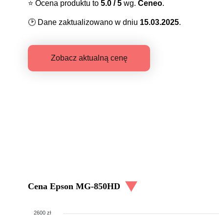
⭐️
Ocena produktu to
5.0
/ 5
wg.
Ceneo
.
🕑
Dane zaktualizowano w dniu
15.03.2025
.
Zobacz aktualną cenę
Cena
Epson MG-850HD
2600 zł