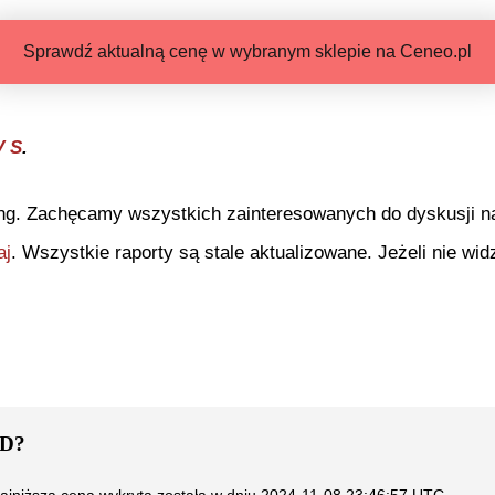
Sprawdź aktualną cenę w wybranym sklepie na Ceneo.pl
V S
.
ng. Zachęcamy wszystkich zainteresowanych do dyskusji na 
aj
. Wszystkie raporty są stale aktualizowane. Jeżeli nie widz
HD
?