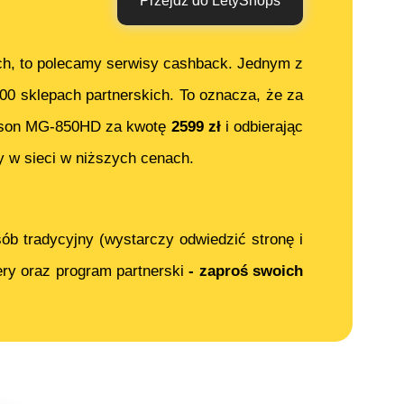
Przejdź do LetyShops
ch, to polecamy serwisy cashback. Jednym z
000 sklepach partnerskich. To oznacza, że za
son MG-850HD
za kwotę
2599
zł
i odbierając
 w sieci w niższych cenach.
ób tradycyjny (wystarczy odwiedzić stronę i
ery oraz program partnerski
- zaproś swoich