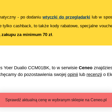
matyczny - po dodaniu
wtyczki do przeglądarki
lub w spos
e tylko cashback, to także kody rabatowe, specjalne vouch
ą zakupu za minimum 70 zł
.
es Yoer Dualio CCM01BK
, to w serwisie
Ceneo
znajdzie
chęcamy do pozostawienia swojej
opinii
lub
recenzji
o
Ek
Sprawdź aktualną cenę w wybranym sklepie na Ceneo.pl