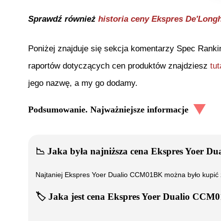
Sprawdź również
historia ceny
Ekspres De'Longh
Poniżej znajduje się sekcja komentarzy Spec Ranki
raportów dotyczących cen produktów znajdziesz
tut
jego nazwę, a my go dodamy.
Podsumowanie. Najważniejsze informacje
📉
Jaka była najniższa cena
Ekspres Yoer D
Najtaniej
Ekspres Yoer Dualio CCM01BK
można było kupić
🏷️
Jaka jest cena
Ekspres Yoer Dualio CCM