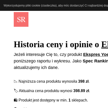
Wykorzystujemy pliki cookie (ciasteczka), aby móc dostarczyć Ci najbardziej d
Historia ceny i opinie o
E
Jeżeli interesuje Cię to, czy produkt
Ekspres Yo
poniższego raportu i wykresu. Jako
Spec Ranki
aktualizujemy ich dane.
📉
Najniższa cena produktu wynosiła
398
zł
.
🏷️
Aktualna cena produktu wynosi
398.89
zł
.
🛍️
Produkt jest dostępny w min.
1
sklepach.