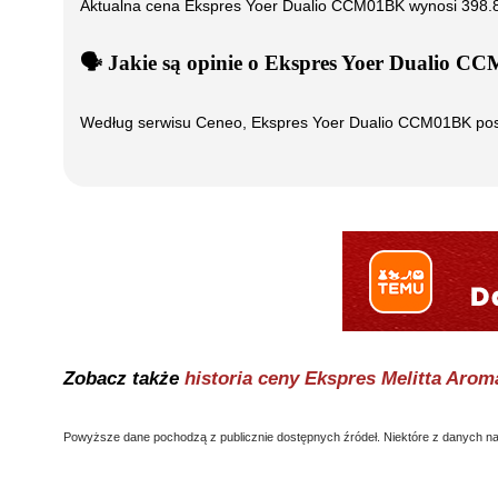
Aktualna cena
Ekspres Yoer Dualio CCM01BK
wynosi
398.
🗣️
️ Jakie są opinie o
Ekspres Yoer Dualio C
Według serwisu Ceneo,
Ekspres Yoer Dualio CCM01BK
po
Zobacz także
historia ceny
Ekspres Melitta Arom
Powyższe dane pochodzą z publicznie dostępnych źródeł. Niektóre z danych nal