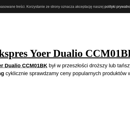
opasowane treści. Korzystanie ze strony oznacza akceptację naszej
polityki prywatn
kspres Yoer Dualio CCM01
er Dualio CCM01BK
był w przeszłości droższy lub tańszy
ng
cyklicznie sprawdzamy ceny popularnych produktów w