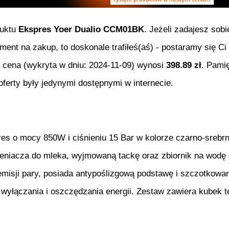
duktu
Ekspres Yoer Dualio CCM01BK
. Jeżeli zadajesz sobi
oment na zakup, to doskonale trafiłeś(aś) - postaramy się 
a cena (wykryta w dniu:
2024-11-09
) wynosi
398.89
zł
. Pamię
erty były jedynymi dostępnymi w internecie.
es o mocy 850W i ciśnieniu 15 Bar w kolorze czarno-srebr
ieniacza do mleka, wyjmowaną tackę oraz zbiornik na wodę 
 emisji pary, posiada antypoślizgową podstawę i szczotkow
wyłączania i oszczędzania energii. Zestaw zawiera kubek t