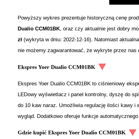
Powyższy wykres prezentuje historyczną cenę pro
Dualio CCM01BK
, oraz czy aktualnie jest dobry m
zł
(wykryta w dniu:
2022-12-16
). Natomiast aktualn
nie możemy zagwarantować, że wykryte przez nas of
Ekspres Yoer Dualio CCM01BK
Ekspres Yoer Dualio CCM01BK to ciśnieniowy ekspr
LEDowy wyświetlacz i panel kontrolny, dyszę do sp
do 10 kaw naraz. Umożliwia regulację ilości kawy i
wygląd. Dodatkowo oferuje funkcje automatycznego 
Gdzie kupić
Ekspres Yoer Dualio CCM01BK