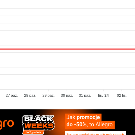
27 paź.
28 paź.
29 paź.
30 paź.
31 paź.
lis. '24
02 lis.