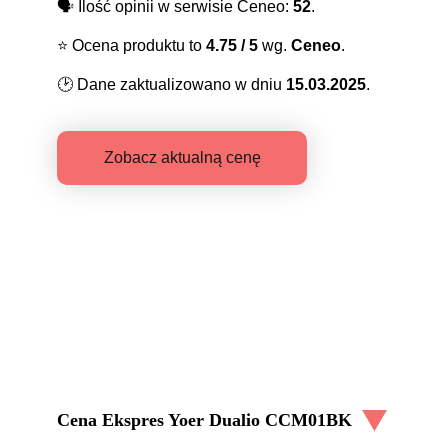
🗣️
Ilość opinii w serwisie Ceneo:
52
.
⭐️
Ocena produktu to
4.75
/ 5
wg.
Ceneo
.
🕑
Dane zaktualizowano w dniu
15.03.2025
.
Zobacz aktualną cenę
Cena
Ekspres Yoer Dualio CCM01BK