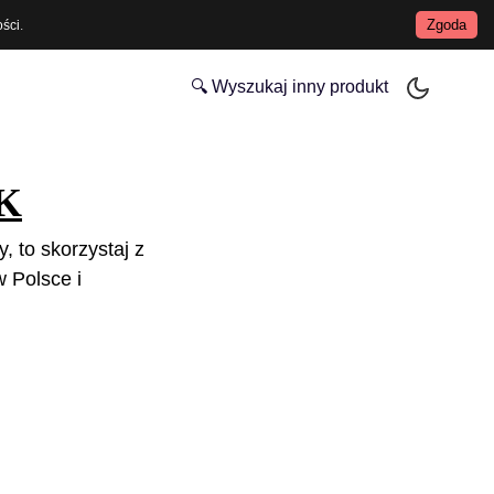
Zgoda
ości
.
🔍 Wyszukaj inny produkt
BK
, to skorzystaj z
 Polsce i