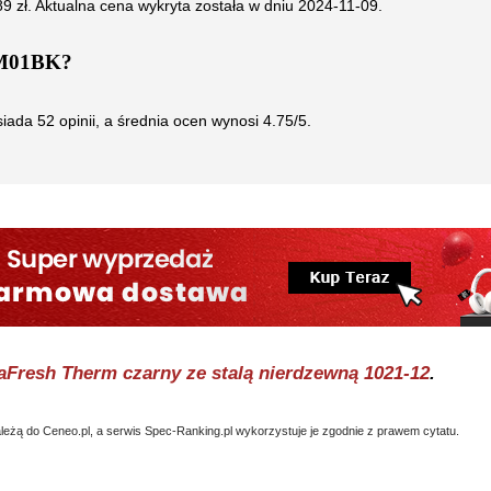
89
zł. Aktualna cena wykryta została w dniu
2024-11-09
.
CM01BK
?
siada
52
opinii, a średnia ocen wynosi
4.75
/5.
aFresh Therm czarny ze stalą nierdzewną 1021-12
.
eżą do Ceneo.pl, a serwis Spec-Ranking.pl wykorzystuje je zgodnie z prawem cytatu.