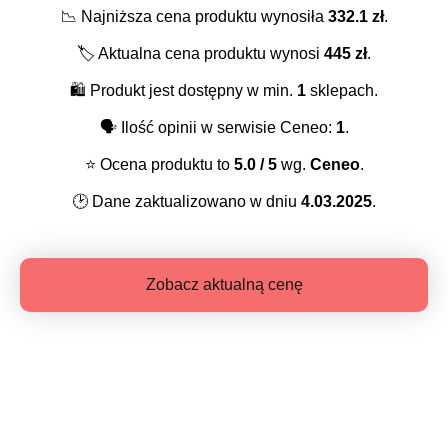
📉
Najniższa cena produktu wynosiła
332.1
zł
.
🏷️
Aktualna cena produktu wynosi
445
zł
.
🛍️
Produkt jest dostępny w min.
1
sklepach.
🗣️
Ilość opinii w serwisie Ceneo:
1
.
⭐️
Ocena produktu to
5.0
/ 5
wg.
Ceneo
.
🕑
Dane zaktualizowano w dniu
4.03.2025
.
Zobacz aktualną cenę