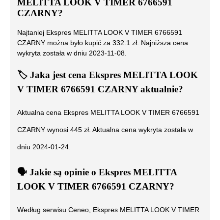
MELITTA LOOK V TIMER 6766591
CZARNY
?
Najtaniej
Ekspres MELITTA LOOK V TIMER 6766591
CZARNY
można było kupić za
332.1
zł. Najniższa cena
wykryta została w dniu
2023-11-08
.
🏷️
Jaka jest cena
Ekspres MELITTA LOOK
V TIMER 6766591 CZARNY
aktualnie?
Aktualna cena
Ekspres MELITTA LOOK V TIMER 6766591
CZARNY
wynosi
445
zł. Aktualna cena wykryta została w
dniu
2024-01-24
.
🗣️
️ Jakie są opinie o
Ekspres MELITTA
LOOK V TIMER 6766591 CZARNY
?
Według serwisu Ceneo,
Ekspres MELITTA LOOK V TIMER