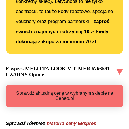
konkretny sklep). LetyShops to nie tylko
cashback, to także kody rabatowe, specjalne
vouchery oraz program partnerski
- zaproś
swoich znajomych i otrzymaj 10 zł kiedy
dokonają zakupu za minimum 70 zł
.
Ekspres MELITTA LOOK V TIMER 6766591
CZARNY
Opinie
Sprawdź aktualną cenę w wybranym sklepie na
Ceneo.pl
Sprawdź również
historia ceny
Ekspres