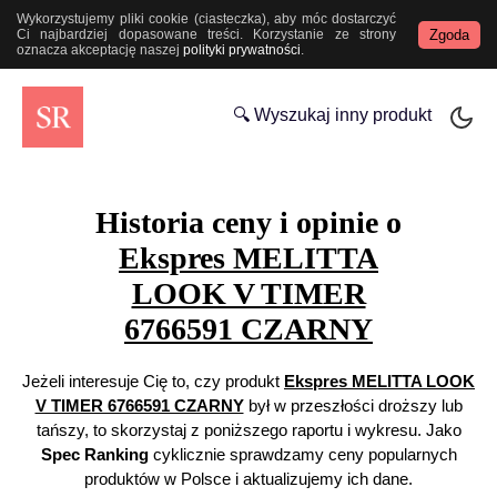
Wykorzystujemy pliki cookie (ciasteczka), aby móc dostarczyć
Zgoda
Ci najbardziej dopasowane treści. Korzystanie ze strony
oznacza akceptację naszej
polityki prywatności
.
🔍 Wyszukaj inny produkt
Historia ceny i opinie o
Ekspres MELITTA
LOOK V TIMER
6766591 CZARNY
Jeżeli interesuje Cię to, czy produkt
Ekspres MELITTA LOOK
V TIMER 6766591 CZARNY
był w przeszłości droższy lub
tańszy, to skorzystaj z poniższego raportu i wykresu. Jako
Spec Ranking
cyklicznie sprawdzamy ceny popularnych
produktów w Polsce i aktualizujemy ich dane.