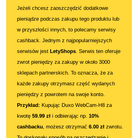
Jeżeli chcesz zaoszczędzić dodatkowe
pieniądze podczas zakupu tego produktu lub
w przyszłości innych, to polecamy serwisy
cashback. Jednym z najpopularniejszych
serwisów jest
LetyShops
. Serwis ten oferuje
zwrot pieniędzy za zakupy w około 3000
sklepach partnerskich. To oznacza, że za
każde zakupy otrzymasz część wydanych
pieniędzy z powrotem na swoje konto.
Przykład:
Kupując
Duxo WebCam-H8
za
kwotę
59.99
zł
i odbierając np.
10%
cashbacku
, możesz otrzymać
6.00
zł
zwrotu.
To doskonały sposób na oszczędzanie i