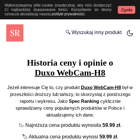
Wykorzystujemy pliki cookie (ciasteczka), aby móc dostarczyć
Zgoda
Ci najbardziej dopasowane treści. Korzystanie ze strony
oznacza akceptację naszej
polityki prywatności
.
🔍 Wyszukaj inny produkt
Historia ceny i opinie o
Duxo WebCam-H8
Jeżeli interesuje Cię to, czy produkt
Duxo WebCam-H8
był w
przeszłości droższy lub tańszy, to skorzystaj z poniższego
raportu i wykresu. Jako
Spec Ranking
cyklicznie
sprawdzamy ceny popularnych produktów w Polsce i
aktualizujemy ich dane.
📉
Najniższa cena produktu wynosiła
59.99
zł
.
🏷️
Aktualna cena produktu wynosi
59.99
zł
.