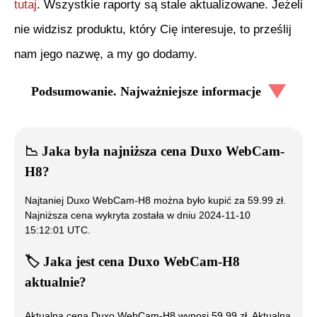
tutaj
. Wszystkie raporty są stale aktualizowane. Jeżeli
nie widzisz produktu, który Cię interesuje, to prześlij
nam jego nazwę, a my go dodamy.
Podsumowanie. Najważniejsze informacje
📉
Jaka była najniższa cena
Duxo WebCam-
H8
?
Najtaniej
Duxo WebCam-H8
można było kupić za
59.99
zł.
Najniższa cena wykryta została w dniu
2024-11-10
15:12:01 UTC
.
🏷️
Jaka jest cena
Duxo WebCam-H8
aktualnie?
Aktualna cena
Duxo WebCam-H8
wynosi
59.99
zł. Aktualna