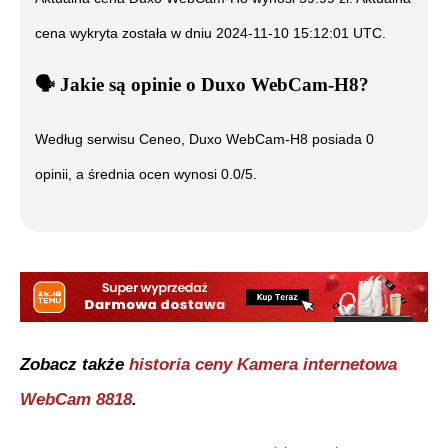
cena wykryta została w dniu
2024-11-10 15:12:01 UTC
.
🗣️
️ Jakie są opinie o
Duxo WebCam-H8
?
Według serwisu Ceneo,
Duxo WebCam-H8
posiada
0
opinii, a średnia ocen wynosi
0.0
/5.
Zobacz także
historia ceny
Kamera internetowa
WebCam 8818
.