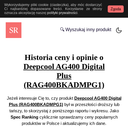
Wykorzystujemy pliki cookie (ciasteczka), aby móc dostarczyć
Zgoda
Ci najbardziej dopasowane treści. Korzystanie ze strony
oznacza akceptację naszej
polityki prywatności
.
🔍 Wyszukaj inny produkt
Historia ceny i opinie o
Deepcool AG400 Digital
Plus
(RAG400BKADMPG1)
Jeżeli interesuje Cię to, czy produkt
Deepcool AG400 Digital
Plus (RAG400BKADMPG1)
był w przeszłości droższy lub
tańszy, to skorzystaj z poniższego raportu i wykresu. Jako
Spec Ranking
cyklicznie sprawdzamy ceny popularnych
produktów w Polsce i aktualizujemy ich dane.