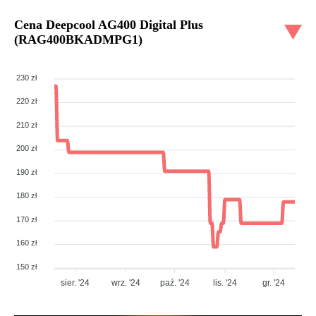
Cena
Deepcool AG400 Digital Plus
(RAG400BKADMPG1)
230 zł
220 zł
210 zł
200 zł
190 zł
180 zł
170 zł
160 zł
150 zł
sier. '24
wrz. '24
paź. '24
lis. '24
gr. '24