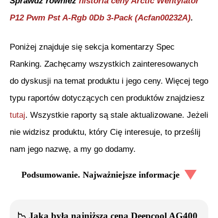
Sprawdź również
historia ceny
Arctic Wentylator
P12 Pwm Pst A-Rgb 0Db 3-Pack (Acfan00232A)
.
Poniżej znajduje się sekcja komentarzy Spec
Ranking. Zachęcamy wszystkich zainteresowanych
do dyskusji na temat produktu i jego ceny. Więcej tego
typu raportów dotyczących cen produktów znajdziesz
tutaj
. Wszystkie raporty są stale aktualizowane. Jeżeli
nie widzisz produktu, który Cię interesuje, to prześlij
nam jego nazwę, a my go dodamy.
Podsumowanie. Najważniejsze informacje
📉
Jaka była najniższa cena
Deepcool AG400