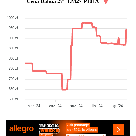
Cena
Dahua 27" LM27-P301A
1000 zł
950 zł
900 zł
850 zł
800 zł
750 zł
700 zł
650 zł
600 zł
sier. '24
wrz. '24
paź. '24
lis. '24
gr. '24