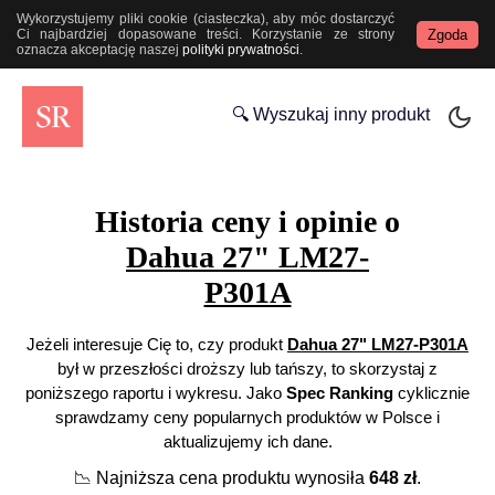
Wykorzystujemy pliki cookie (ciasteczka), aby móc dostarczyć
Zgoda
Ci najbardziej dopasowane treści. Korzystanie ze strony
oznacza akceptację naszej
polityki prywatności
.
🔍 Wyszukaj inny produkt
Historia ceny i opinie o
Dahua 27" LM27-
P301A
Jeżeli interesuje Cię to, czy produkt
Dahua 27" LM27-P301A
był w przeszłości droższy lub tańszy, to skorzystaj z
poniższego raportu i wykresu. Jako
Spec Ranking
cyklicznie
sprawdzamy ceny popularnych produktów w Polsce i
aktualizujemy ich dane.
📉
Najniższa cena produktu wynosiła
648
zł
.