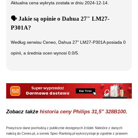
Aktualna cena wykryta została w dniu
2024-12-14
.
🗣️
️ Jakie są opinie o
Dahua 27" LM27-
P301A
?
Według serwisu Ceneo,
Dahua 27" LM27-P301A
posiada
0
opinii, a średnia ocen wynosi
0.0
/5.
Zobacz także
historia ceny
Philips 31,5" 328B100
.
Powyższe dane pochodzą z publicznie dostępnych źródeł. Niektóre z danych
należą do Ceneo.pl, a serwis Spec-Ranking.pl wykorzystuje je zgodnie z prawem