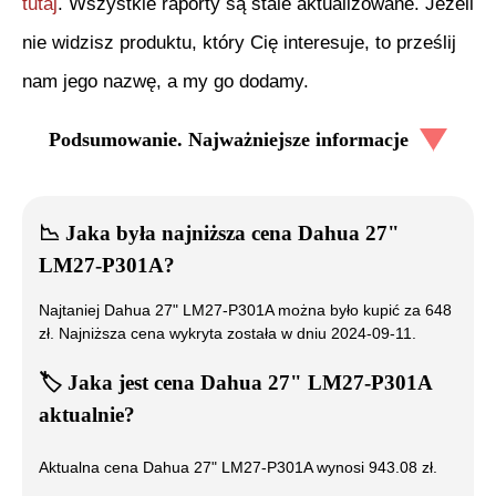
tutaj
. Wszystkie raporty są stale aktualizowane. Jeżeli
nie widzisz produktu, który Cię interesuje, to prześlij
nam jego nazwę, a my go dodamy.
Podsumowanie. Najważniejsze informacje
📉
Jaka była najniższa cena
Dahua 27"
LM27-P301A
?
Najtaniej
Dahua 27" LM27-P301A
można było kupić za
648
zł. Najniższa cena wykryta została w dniu
2024-09-11
.
🏷️
Jaka jest cena
Dahua 27" LM27-P301A
aktualnie?
Aktualna cena
Dahua 27" LM27-P301A
wynosi
943.08
zł.