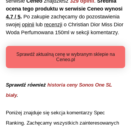
serwisie
Ceneo
znajdziesz
329
opinii
.
Średnia
ocena tego produktu w serwisie Ceneo wynosi
4.7
/ 5
.
Po zakupie zachęcamy do pozostawienia
swojej
opinii
lub
recenzji
o
Christian Dior Miss Dior
Woda Perfumowana 150ml
w sekcji komentarzy.
Sprawdź aktualną cenę w wybranym sklepie na
Ceneo.pl
Sprawdź również
historia ceny
Sonos One SL
biały
.
Poniżej znajduje się sekcja komentarzy Spec
Ranking. Zachęcamy wszystkich zainteresowanych