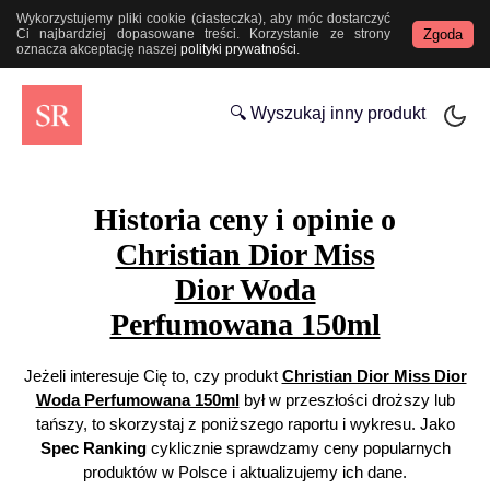
Wykorzystujemy pliki cookie (ciasteczka), aby móc dostarczyć
Zgoda
Ci najbardziej dopasowane treści. Korzystanie ze strony
oznacza akceptację naszej
polityki prywatności
.
🔍 Wyszukaj inny produkt
Historia ceny i opinie o
Christian Dior Miss
Dior Woda
Perfumowana 150ml
Jeżeli interesuje Cię to, czy produkt
Christian Dior Miss Dior
Woda Perfumowana 150ml
był w przeszłości droższy lub
tańszy, to skorzystaj z poniższego raportu i wykresu. Jako
Spec Ranking
cyklicznie sprawdzamy ceny popularnych
produktów w Polsce i aktualizujemy ich dane.