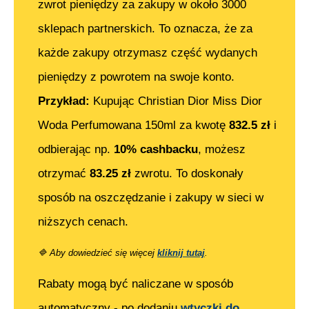
zwrot pieniędzy za zakupy w około 3000
sklepach partnerskich. To oznacza, że za
każde zakupy otrzymasz część wydanych
pieniędzy z powrotem na swoje konto.
Przykład:
Kupując
Christian Dior Miss Dior
Woda Perfumowana 150ml
za kwotę
832.5
zł
i
odbierając np.
10% cashbacku
, możesz
otrzymać
83.25
zł
zwrotu. To doskonały
sposób na oszczędzanie i zakupy w sieci w
niższych cenach.
🔷
Aby dowiedzieć się więcej
kliknij tutaj
.
Rabaty mogą być naliczane w sposób
automatyczny - po dodaniu
wtyczki do