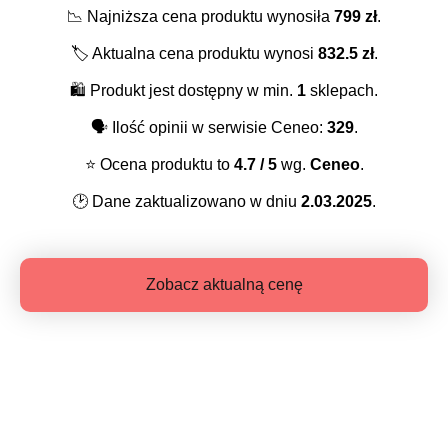
📉
Najniższa cena produktu wynosiła
799
zł
.
🏷️
Aktualna cena produktu wynosi
832.5
zł
.
🛍️
Produkt jest dostępny w min.
1
sklepach.
🗣️
Ilość opinii w serwisie Ceneo:
329
.
⭐️
Ocena produktu to
4.7
/ 5
wg.
Ceneo
.
🕑
Dane zaktualizowano w dniu
2.03.2025
.
Zobacz aktualną cenę