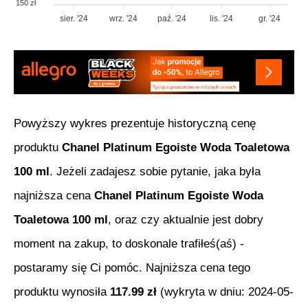
150 zł
sier. '24
wrz. '24
paź. '24
lis. '24
gr. '24
Powyższy wykres prezentuje historyczną cenę
produktu
Chanel Platinum Egoiste Woda Toaletowa
100 ml
. Jeżeli zadajesz sobie pytanie, jaka była
najniższa cena
Chanel Platinum Egoiste Woda
Toaletowa 100 ml
, oraz czy aktualnie jest dobry
moment na zakup, to doskonale trafiłeś(aś) -
postaramy się Ci pomóc. Najniższa cena tego
produktu wynosiła
117.99
zł
(wykryta w dniu:
2024-05-