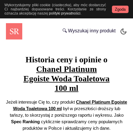
Wykorzystujemy pliki cookie (ciasteczka), aby móc dostarczyć
Zgoda
Ci najbardziej dopasowane treści. Korzystanie ze strony
oznacza akceptację naszej
polityki prywatności
.
🔍 Wyszukaj inny produkt
Historia ceny i opinie o
Chanel Platinum
Egoiste Woda Toaletowa
100 ml
Jeżeli interesuje Cię to, czy produkt
Chanel Platinum Egoiste
Woda Toaletowa 100 ml
był w przeszłości droższy lub
tańszy, to skorzystaj z poniższego raportu i wykresu. Jako
Spec Ranking
cyklicznie sprawdzamy ceny popularnych
produktów w Polsce i aktualizujemy ich dane.