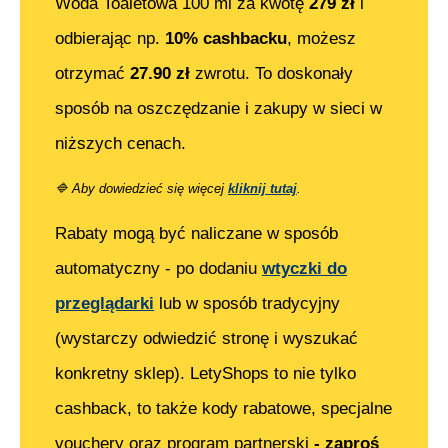
Woda Toaletowa 100 ml
za kwotę
279
zł
i
odbierając np.
10% cashbacku
, możesz
otrzymać
27.90
zł
zwrotu. To doskonały
sposób na oszczędzanie i zakupy w sieci w
niższych cenach.
🔷
Aby dowiedzieć się więcej
kliknij tutaj
.
Rabaty mogą być naliczane w sposób
automatyczny - po dodaniu
wtyczki do
przeglądarki
lub w sposób tradycyjny
(wystarczy odwiedzić stronę i wyszukać
konkretny sklep). LetyShops to nie tylko
cashback, to także kody rabatowe, specjalne
vouchery oraz program partnerski
- zaproś