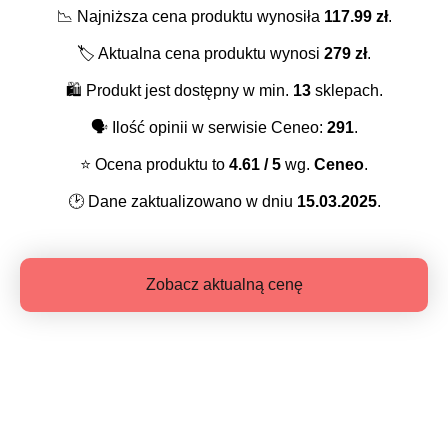
📉
Najniższa cena produktu wynosiła
117.99
zł
.
🏷️
Aktualna cena produktu wynosi
279
zł
.
🛍️
Produkt jest dostępny w min.
13
sklepach.
🗣️
Ilość opinii w serwisie Ceneo:
291
.
⭐️
Ocena produktu to
4.61
/ 5
wg.
Ceneo
.
🕑
Dane zaktualizowano w dniu
15.03.2025
.
Zobacz aktualną cenę