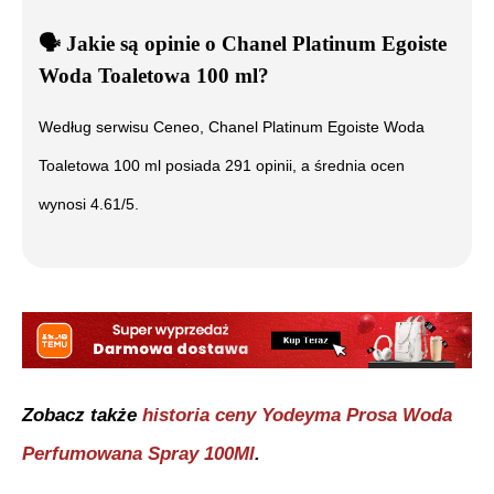
🗣️
️ Jakie są opinie o
Chanel Platinum Egoiste
Woda Toaletowa 100 ml
?
Według serwisu Ceneo,
Chanel Platinum Egoiste Woda
Toaletowa 100 ml
posiada
291
opinii, a średnia ocen
wynosi
4.61
/5.
Zobacz także
historia ceny
Yodeyma Prosa Woda
Perfumowana Spray 100Ml
.