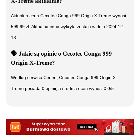
X-Treme
aktualnie?
Aktualna cena
Cecotec Conga 999 Origin X-Treme
wynosi
599.99
zł. Aktualna cena wykryta została w dniu
2024-12-
13
.
🗣️
️ Jakie są opinie o
Cecotec Conga 999
Origin X-Treme
?
Według serwisu Ceneo,
Cecotec Conga 999 Origin X-
Treme
posiada
0
opinii, a średnia ocen wynosi
0.0
/5.