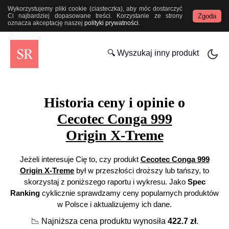
Wykorzystujemy pliki cookie (ciasteczka), aby móc dostarczyć
Zgoda
Ci najbardziej dopasowane treści. Korzystanie ze strony
oznacza akceptację naszej
polityki prywatności
.
🔍 Wyszukaj inny produkt
Historia ceny i opinie o
Cecotec Conga 999
Origin X-Treme
Jeżeli interesuje Cię to, czy produkt
Cecotec Conga 999
Origin X-Treme
był w przeszłości droższy lub tańszy, to
skorzystaj z poniższego raportu i wykresu. Jako
Spec
Ranking
cyklicznie sprawdzamy ceny popularnych produktów
w Polsce i aktualizujemy ich dane.
📉
Najniższa cena produktu wynosiła
422.7
zł
.