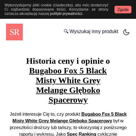
Wykorzystujemy pliki cookie (ciasteczka), aby móc dostarczyć
Zgoda
Ci najbardziej dopasowane treści. Korzystanie ze strony
oznacza akceptację naszej
polityki prywatności
.
🔍 Wyszukaj inny produkt
Historia ceny i opinie o
Bugaboo Fox 5 Black
Misty White Grey
Melange Głęboko
Spacerowy
Jeżeli interesuje Cię to, czy produkt
Bugaboo Fox 5 Black
Misty White Grey Melange Głęboko Spacerowy
był w
przeszłości droższy lub tańszy, to skorzystaj z poniższego
raportu i wykresu. Jako
Spec Ranking
cyklicznie