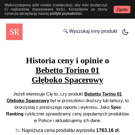
Wykorzystujemy pliki cookie (ciasteczka), aby móc dostarczyć
Zgoda
Ci najbardziej dopasowane treści. Korzystanie ze strony
oznacza akceptację naszej
polityki prywatności
.
🔍 Wyszukaj inny produkt
Historia ceny i opinie o
Bebetto Torino 01
Głęboko Spacerowy
Jeżeli interesuje Cię to, czy produkt
Bebetto Torino 01
Głęboko Spacerowy
był w przeszłości droższy lub tańszy, to
skorzystaj z poniższego raportu i wykresu. Jako
Spec
Ranking
cyklicznie sprawdzamy ceny popularnych produktów
w Polsce i aktualizujemy ich dane.
📉
Najniższa cena produktu wynosiła
1763.16
zł
.