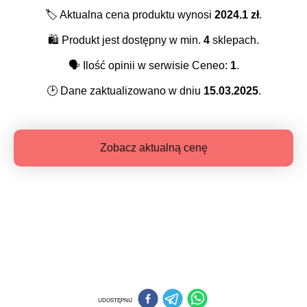
🏷️
Aktualna cena produktu wynosi
2024.1
zł
.
🛍️
Produkt jest dostępny w min.
4
sklepach.
🗣️
Ilość opinii w serwisie Ceneo:
1
.
🕑
Dane zaktualizowano w dniu
15.03.2025
.
Zobacz aktualną cenę
UDOSTĘPNIJ