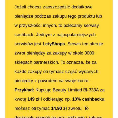
Jeżeli chcesz zaoszczędzić dodatkowe
pieniądze podczas zakupu tego produktu lub
w przyszłości innych, to polecamy serwisy
cashback. Jednym z najpopularniejszych
serwisów jest
LetyShops
. Serwis ten oferuje
zwrot pieniędzy za zakupy w około 3000
sklepach partnerskich. To oznacza, że za
każde zakupy otrzymasz część wydanych
pieniędzy z powrotem na swoje konto.
Przykład:
Kupując
Beauty Limited Bl-333A
za
kwotę
149
zł
i odbierając np.
10% cashbacku
,
możesz otrzymać
14.90
zł
zwrotu. To
doskonały sposób na oszczędzanie i zakupy