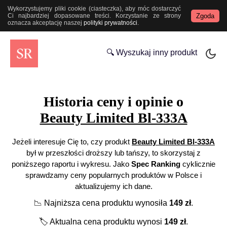
Wykorzystujemy pliki cookie (ciasteczka), aby móc dostarczyć
Zgoda
Ci najbardziej dopasowane treści. Korzystanie ze strony
oznacza akceptację naszej
polityki prywatności
.
🔍 Wyszukaj inny produkt
Historia ceny i opinie o
Beauty Limited Bl-333A
Jeżeli interesuje Cię to, czy produkt
Beauty Limited Bl-333A
był w przeszłości droższy lub tańszy, to skorzystaj z
poniższego raportu i wykresu. Jako
Spec Ranking
cyklicznie
sprawdzamy ceny popularnych produktów w Polsce i
aktualizujemy ich dane.
📉
Najniższa cena produktu wynosiła
149
zł
.
🏷️
Aktualna cena produktu wynosi
149
zł
.