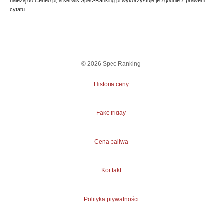
należą do Ceneo.pl, a serwis Spec-Ranking.pl wykorzystuje je zgodnie z prawem
cytatu.
©
2026
Spec Ranking
Historia ceny
Fake friday
Cena paliwa
Kontakt
Polityka prywatności