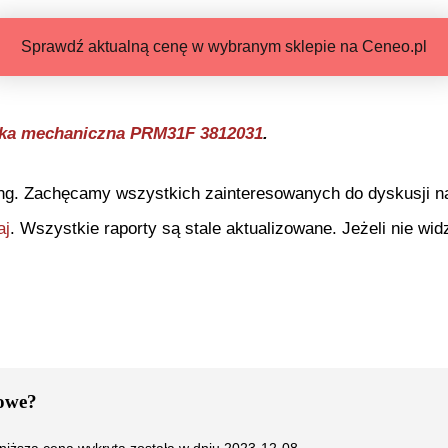
Sprawdź aktualną cenę w wybranym sklepie na Ceneo.pl
arka mechaniczna PRM31F 3812031
.
ng. Zachęcamy wszystkich zainteresowanych do dyskusji na 
aj
. Wszystkie raporty są stale aktualizowane. Jeżeli nie widz
zowe
?