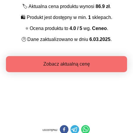
🏷️
Aktualna cena produktu wynosi
86.9
zł
.
🛍️
Produkt jest dostępny w min.
1
sklepach.
⭐️
Ocena produktu to
4.0
/ 5
wg.
Ceneo
.
🕑
Dane zaktualizowano w dniu
6.03.2025
.
Zobacz aktualną cenę
UDOSTĘPNIJ