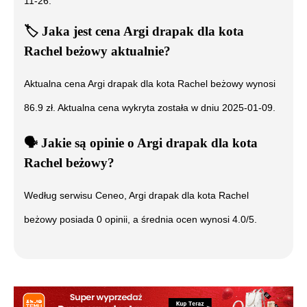
11-26
.
🏷️
Jaka jest cena
Argi drapak dla kota
Rachel beżowy
aktualnie?
Aktualna cena
Argi drapak dla kota Rachel beżowy
wynosi
86.9
zł. Aktualna cena wykryta została w dniu
2025-01-09
.
🗣️
️ Jakie są opinie o
Argi drapak dla kota
Rachel beżowy
?
Według serwisu Ceneo,
Argi drapak dla kota Rachel
beżowy
posiada
0
opinii, a średnia ocen wynosi
4.0
/5.