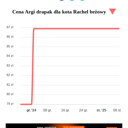
Cena
Argi drapak dla kota Rachel beżowy
87 zł
86 zł
85 zł
84 zł
83 zł
82 zł
81 zł
80 zł
79 zł
gr. '24
08 gr.
16 gr.
24 gr.
st. '25
08 st.