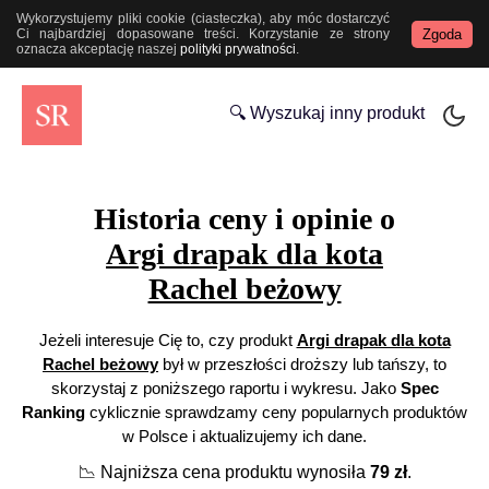
Wykorzystujemy pliki cookie (ciasteczka), aby móc dostarczyć
Zgoda
Ci najbardziej dopasowane treści. Korzystanie ze strony
oznacza akceptację naszej
polityki prywatności
.
🔍 Wyszukaj inny produkt
Historia ceny i opinie o
Argi drapak dla kota
Rachel beżowy
Jeżeli interesuje Cię to, czy produkt
Argi drapak dla kota
Rachel beżowy
był w przeszłości droższy lub tańszy, to
skorzystaj z poniższego raportu i wykresu. Jako
Spec
Ranking
cyklicznie sprawdzamy ceny popularnych produktów
w Polsce i aktualizujemy ich dane.
📉
Najniższa cena produktu wynosiła
79
zł
.