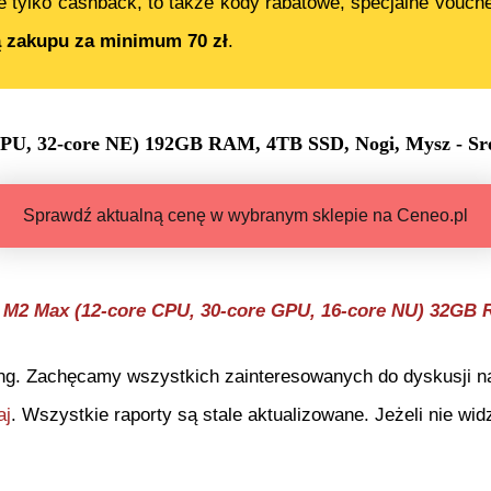
e tylko cashback, to także kody rabatowe, specjalne vouch
ą zakupu za minimum 70 zł
.
GPU, 32-core NE) 192GB RAM, 4TB SSD, Nogi, Mysz - Sr
Sprawdź aktualną cenę w wybranym sklepie na Ceneo.pl
 M2 Max (12-core CPU, 30-core GPU, 16-core NU) 32GB
ng. Zachęcamy wszystkich zainteresowanych do dyskusji na 
aj
. Wszystkie raporty są stale aktualizowane. Jeżeli nie widz