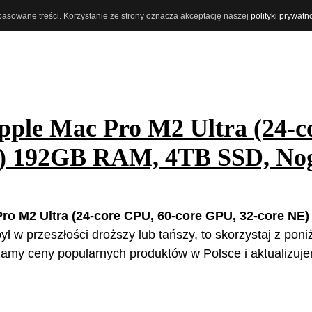
opasowane treści. Korzystanie ze strony oznacza akceptację naszej
polityki prywatn
pple Mac Pro M2 Ultra (24-c
E) 192GB RAM, 4TB SSD, Nog
ro M2 Ultra (24-core CPU, 60-core GPU, 32-core NE
ył w przeszłości droższy lub tańszy, to skorzystaj z poni
amy ceny popularnych produktów w Polsce i aktualizuje