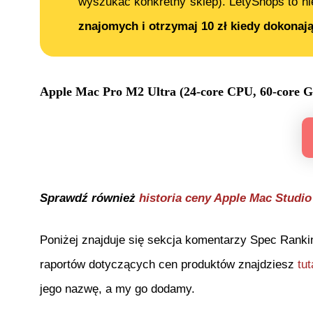
wyszukać konkretny sklep). LetyShops to ni
znajomych i otrzymaj 10 zł kiedy dokonaj
Apple Mac Pro M2 Ultra (24-core CPU, 60-core 
Sprawdź również
historia ceny
Apple Mac Studio
Poniżej znajduje się sekcja komentarzy Spec Ranki
raportów dotyczących cen produktów znajdziesz
tut
jego nazwę, a my go dodamy.