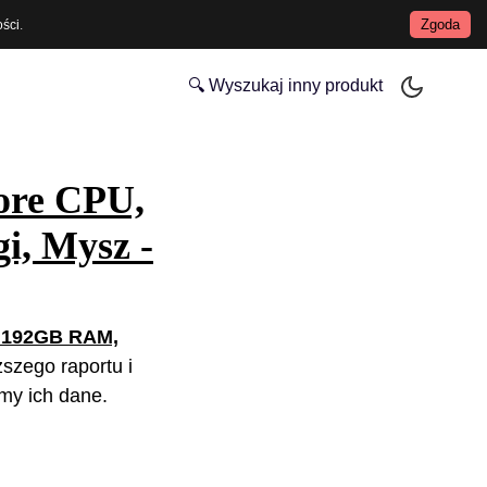
Zgoda
ości
.
🔍 Wyszukaj inny produkt
ore CPU,
i, Mysz -
) 192GB RAM,
ższego raportu i
my ich dane.