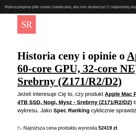
Wykorzystujemy pliki cookie (ciasteczka), aby móc dostarczyć Ci najbardziej d
Historia ceny i opinie o
A
60-core GPU, 32-core N
Srebrny (Z171/R2/D2)
Jeżeli interesuje Cię to, czy produkt
Apple Mac P
4TB SSD, Nogi, Mysz - Srebrny (Z171/R2/D2)
b
wykresu. Jako
Spec Ranking
cyklicznie sprawdz
📉
Najniższa cena produktu wynosiła
52419
zł
.