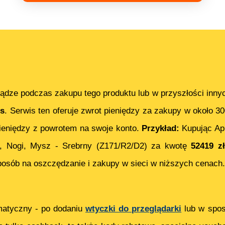
ądze podczas zakupu tego produktu lub w przyszłości inny
s
. Serwis ten oferuje zwrot pieniędzy za zakupy w około 3
eniędzy z powrotem na swoje konto.
Przykład:
Kupując
Ap
Nogi, Mysz - Srebrny (Z171/R2/D2)
za kwotę
52419
zł
posób na oszczędzanie i zakupy w sieci w niższych cenach.
matyczny - po dodaniu
wtyczki do przeglądarki
lub w spos