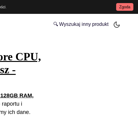
Zgoda
ości
.
🔍 Wyszukaj inny produkt
ore CPU,
z -
) 128GB RAM,
 raportu i
my ich dane.