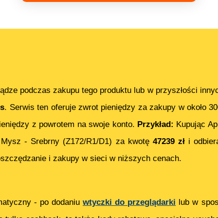
ądze podczas zakupu tego produktu lub w przyszłości inny
s
. Serwis ten oferuje zwrot pieniędzy za zakupy w około 3
eniędzy z powrotem na swoje konto.
Przykład:
Kupując
Ap
Mysz - Srebrny (Z172/R1/D1)
za kwotę
47239
zł
i odbier
szczędzanie i zakupy w sieci w niższych cenach.
matyczny - po dodaniu
wtyczki do przeglądarki
lub w spos