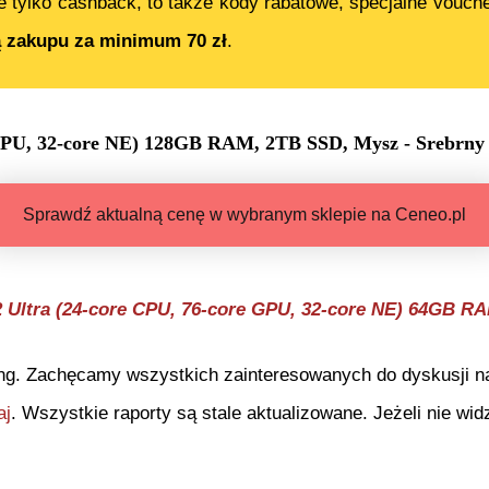
e tylko cashback, to także kody rabatowe, specjalne vouch
ą zakupu za minimum 70 zł
.
GPU, 32-core NE) 128GB RAM, 2TB SSD, Mysz - Srebrny
Sprawdź aktualną cenę w wybranym sklepie na Ceneo.pl
 Ultra (24-core CPU, 76-core GPU, 32-core NE) 64GB RA
ng. Zachęcamy wszystkich zainteresowanych do dyskusji na 
aj
. Wszystkie raporty są stale aktualizowane. Jeżeli nie widz