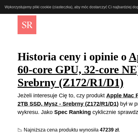
Wykorzystujemy pliki cookie (ciasteczka), aby móc dostarczyć Ci najbardziej d
Historia ceny i opinie o
A
60-core GPU, 32-core N
Srebrny (Z172/R1/D1)
Jeżeli interesuje Cię to, czy produkt
Apple Mac P
2TB SSD, Mysz - Srebrny (Z172/R1/D1)
był w p
wykresu. Jako
Spec Ranking
cyklicznie sprawdz
📉
Najniższa cena produktu wynosiła
47239
zł
.