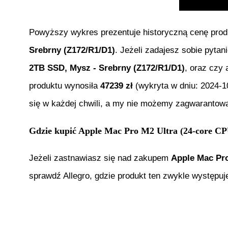
Powyższy wykres prezentuje historyczną cenę pro
Srebrny (Z172/R1/D1)
. Jeżeli zadajesz sobie pytan
2TB SSD, Mysz - Srebrny (Z172/R1/D1)
, oraz czy 
produktu wynosiła
47239
zł
(wykryta w dniu:
2024-1
się w każdej chwili, a my nie możemy zagwarantować
Gdzie kupić
Apple Mac Pro M2 Ultra (24-core C
Jeżeli zastnawiasz się nad zakupem
Apple Mac Pro
sprawdź Allegro, gdzie produkt ten zwykle występuje