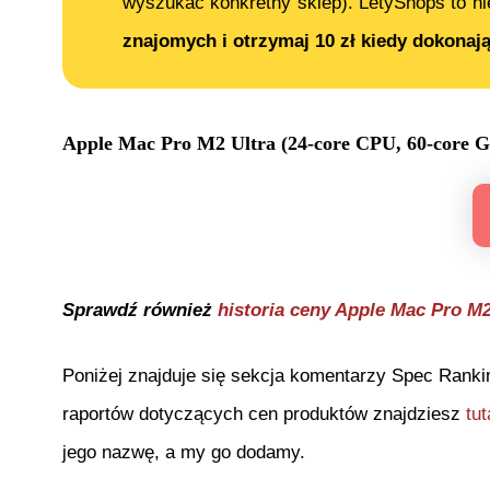
wyszukać konkretny sklep). LetyShops to ni
znajomych i otrzymaj 10 zł kiedy dokonaj
Apple Mac Pro M2 Ultra (24-core CPU, 60-core 
Sprawdź również
historia ceny
Apple Mac Pro M2
Poniżej znajduje się sekcja komentarzy Spec Ranki
raportów dotyczących cen produktów znajdziesz
tut
jego nazwę, a my go dodamy.