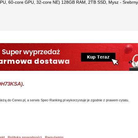
 CPU, 60-core GPU, 32-core NE) 128GB RAM, 2TB SSD, Mysz - Srebrn
MQH73KSA)
.
eżą do Ceneo.pl, a serwis Spec-Ranking.pl wykorzystuje je zgodnie z prawem cytatu.
akt
Polityka prywatności
Regulamin