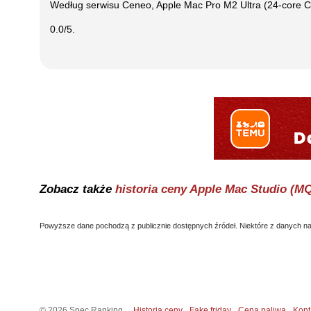
Według serwisu Ceneo,
Apple Mac Pro M2 Ultra (24-core
0.0
/5.
Zobacz także
historia ceny
Apple Mac Studio (
Powyższe dane pochodzą z publicznie dostępnych źródeł. Niektóre z danych nal
©
2026
Spec Ranking
Historia ceny
Fake friday
Cena paliwa
Kont