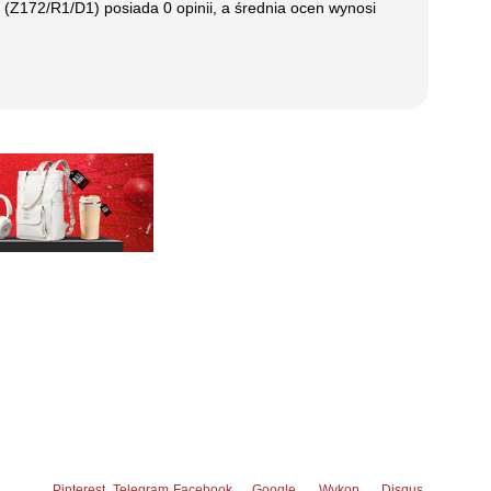
y (Z172/R1/D1)
posiada
0
opinii, a średnia ocen wynosi
Pinterest
Telegram
Facebook
Google
Wykop
Disqus