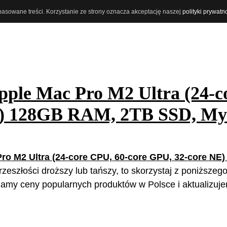
opasowane treści. Korzystanie ze strony oznacza akceptację naszej
polityki prywatn
pple Mac Pro M2 Ultra (24-c
E) 128GB RAM, 2TB SSD, Mys
ro M2 Ultra (24-core CPU, 60-core GPU, 32-core NE
rzeszłości droższy lub tańszy, to skorzystaj z poniższego
amy ceny popularnych produktów w Polsce i aktualizuje