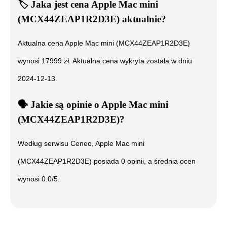
🏷️
Jaka jest cena
Apple Mac mini
(MCX44ZEAP1R2D3E)
aktualnie?
Aktualna cena
Apple Mac mini (MCX44ZEAP1R2D3E)
wynosi
17999
zł. Aktualna cena wykryta została w dniu
2024-12-13
.
🗣️
️ Jakie są opinie o
Apple Mac mini
(MCX44ZEAP1R2D3E)
?
Według serwisu Ceneo,
Apple Mac mini
(MCX44ZEAP1R2D3E)
posiada
0
opinii, a średnia ocen
wynosi
0.0
/5.