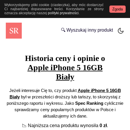
Wykorzystujemy pliki cookie (ciasteczka), aby móc dostarczyć
Zgoda
Ci najbardziej dopasowane treści. Korzystanie ze strony
oznacza akceptację naszej
polityki prywatności
.
🔍 Wyszukaj inny produkt
Historia ceny i opinie o
Apple iPhone 5 16GB
Biały
Jeżeli interesuje Cię to, czy produkt
Apple iPhone 5 16GB
Biały
był w przeszłości droższy lub tańszy, to skorzystaj z
poniższego raportu i wykresu. Jako
Spec Ranking
cyklicznie
sprawdzamy ceny popularnych produktów w Polsce i
aktualizujemy ich dane.
📉
Najniższa cena produktu wynosiła
0
zł
.