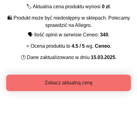
🏷️
Aktualna cena produktu wynosi
0
zł
.
🛍️
Produkt może być niedostępny w sklepach. Polecamy
sprawdzić na Allegro.
🗣️
Ilość opinii w serwisie Ceneo:
340
.
⭐️
Ocena produktu to
4.5
/ 5
wg.
Ceneo
.
🕑
Dane zaktualizowano w dniu
15.03.2025
.
Zobacz aktualną cenę