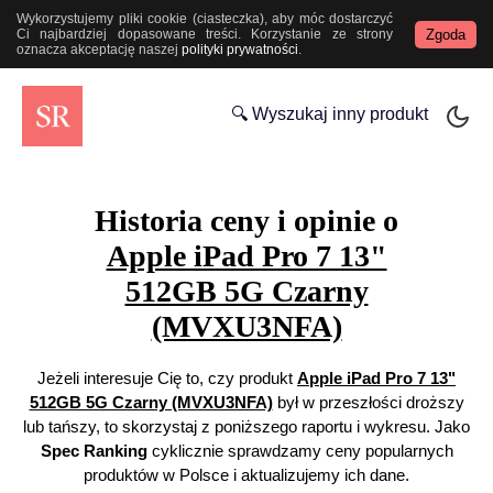
Wykorzystujemy pliki cookie (ciasteczka), aby móc dostarczyć
Zgoda
Ci najbardziej dopasowane treści. Korzystanie ze strony
oznacza akceptację naszej
polityki prywatności
.
🔍 Wyszukaj inny produkt
Historia ceny i opinie o
Apple iPad Pro 7 13"
512GB 5G Czarny
(MVXU3NFA)
Jeżeli interesuje Cię to, czy produkt
Apple iPad Pro 7 13"
512GB 5G Czarny (MVXU3NFA)
był w przeszłości droższy
lub tańszy, to skorzystaj z poniższego raportu i wykresu. Jako
Spec Ranking
cyklicznie sprawdzamy ceny popularnych
produktów w Polsce i aktualizujemy ich dane.