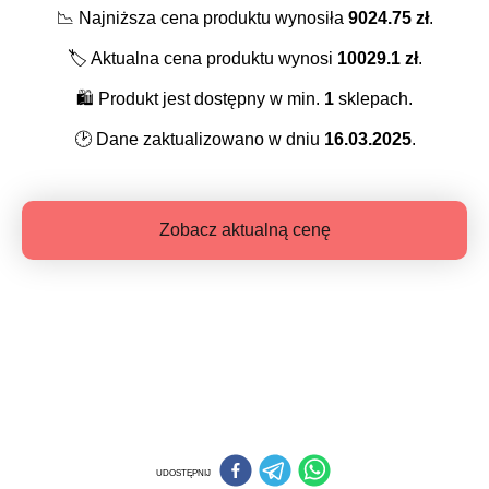
📉
Najniższa cena produktu wynosiła
9024.75
zł
.
🏷️
Aktualna cena produktu wynosi
10029.1
zł
.
🛍️
Produkt jest dostępny w min.
1
sklepach.
🕑
Dane zaktualizowano w dniu
16.03.2025
.
Zobacz aktualną cenę
UDOSTĘPNIJ