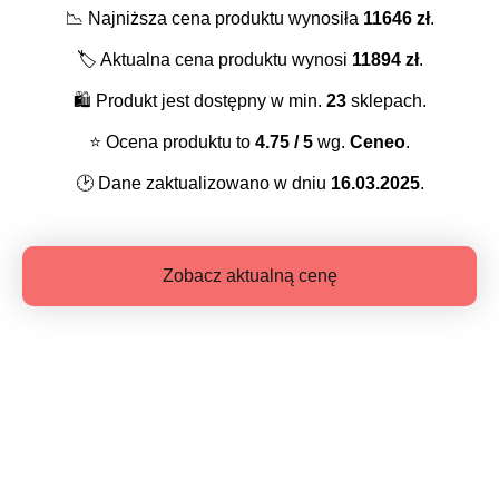
📉
Najniższa cena produktu wynosiła
11646
zł
.
🏷️
Aktualna cena produktu wynosi
11894
zł
.
🛍️
Produkt jest dostępny w min.
23
sklepach.
⭐️
Ocena produktu to
4.75
/ 5
wg.
Ceneo
.
🕑
Dane zaktualizowano w dniu
16.03.2025
.
Zobacz aktualną cenę