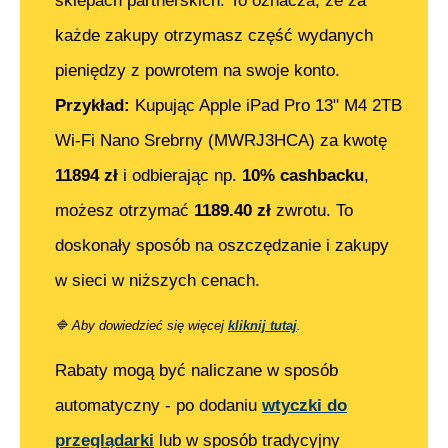
sklepach partnerskich. To oznacza, że za
każde zakupy otrzymasz część wydanych
pieniędzy z powrotem na swoje konto.
Przykład:
Kupując
Apple iPad Pro 13" M4 2TB
Wi-Fi Nano Srebrny (MWRJ3HCA)
za kwotę
11894
zł
i odbierając np.
10% cashbacku
,
możesz otrzymać
1189.40
zł
zwrotu. To
doskonały sposób na oszczędzanie i zakupy
w sieci w niższych cenach.
🔷
Aby dowiedzieć się więcej
kliknij tutaj
.
Rabaty mogą być naliczane w sposób
automatyczny - po dodaniu
wtyczki do
przeglądarki
lub w sposób tradycyjny