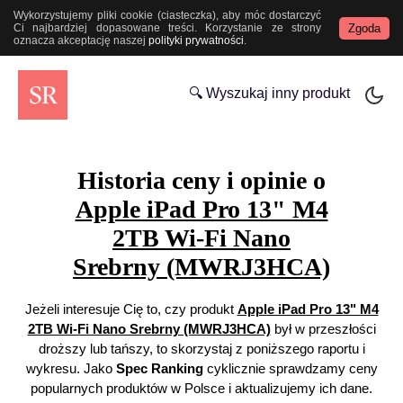
Wykorzystujemy pliki cookie (ciasteczka), aby móc dostarczyć
Zgoda
Ci najbardziej dopasowane treści. Korzystanie ze strony
oznacza akceptację naszej
polityki prywatności
.
🔍 Wyszukaj inny produkt
Historia ceny i opinie o
Apple iPad Pro 13" M4
2TB Wi-Fi Nano
Srebrny (MWRJ3HCA)
Jeżeli interesuje Cię to, czy produkt
Apple iPad Pro 13" M4
2TB Wi-Fi Nano Srebrny (MWRJ3HCA)
był w przeszłości
droższy lub tańszy, to skorzystaj z poniższego raportu i
wykresu. Jako
Spec Ranking
cyklicznie sprawdzamy ceny
popularnych produktów w Polsce i aktualizujemy ich dane.