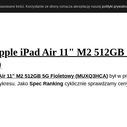
opasowane treści. Korzystanie ze strony oznacza akceptację naszej
polityki prywatn
pple iPad Air 11" M2 512GB
)
 Air 11" M2 512GB 5G Fioletowy (MUXQ3HCA)
był w pr
 wykresu. Jako
Spec Ranking
cyklicznie sprawdzamy cen