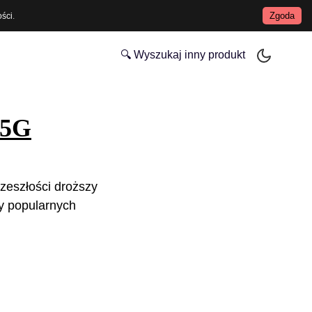
Zgoda
ości
.
🔍 Wyszukaj inny produkt
 5G
zeszłości droższy
y popularnych