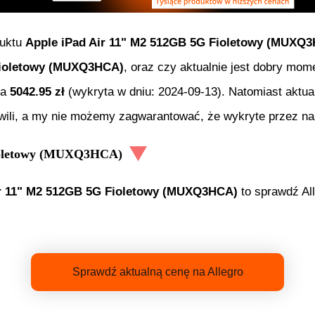
duktu
Apple iPad Air 11" M2 512GB 5G Fioletowy (MUXQ
Fioletowy (MUXQ3HCA)
, oraz czy aktualnie jest dobry mom
ła
5042.95
zł
(wykryta w dniu:
2024-09-13
). Natomiast aktu
wili, a my nie możemy zagwarantować, że wykryte przez nas
ioletowy (MUXQ3HCA)
ir 11" M2 512GB 5G Fioletowy (MUXQ3HCA)
to sprawdź All
Sprawdź aktualną cenę na Allegro