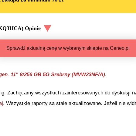
MUXQ3HCA)
Opinie
Sprawdź aktualną cenę w wybranym sklepie na Ceneo.pl
 gen. 11" 8/256 GB 5G Srebrny (MVW23NF/A)
.
ng. Zachęcamy wszystkich zainteresowanych do dyskusji na 
aj
. Wszystkie raporty są stale aktualizowane. Jeżeli nie widz