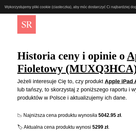
Wykorzystujemy pliki cookie (ciasteczka), aby móc dostarczyć Ci najbardziej d
Historia ceny i opinie o
A
Fioletowy (MUXQ3HCA
Jeżeli interesuje Cię to, czy produkt
Apple iPad
lub tańszy, to skorzystaj z poniższego raportu i
produktów w Polsce i aktualizujemy ich dane.
📉
Najniższa cena produktu wynosiła
5042.95
zł
.
🏷️
Aktualna cena produktu wynosi
5299
zł
.