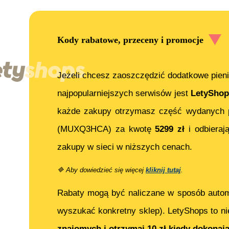
Kody rabatowe, przeceny i promocje
Jeżeli chcesz zaoszczędzić dodatkowe pieni
najpopularniejszych serwisów jest
LetyShop
każde zakupy otrzymasz część wydanych p
(MUXQ3HCA)
za kwotę
5299
zł
i odbieraj
zakupy w sieci w niższych cenach.
🔷
Aby dowiedzieć się więcej
kliknij tutaj
.
Rabaty mogą być naliczane w sposób auto
wyszukać konkretny sklep). LetyShops to ni
znajomych i otrzymaj 10 zł kiedy dokonaj