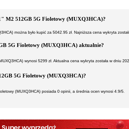
 11" M2 512GB 5G Fioletowy (MUXQ3HCA)
?
XQ3HCA)
można było kupić za
5042.95
zł. Najniższa cena wykryta zosta
12GB 5G Fioletowy (MUXQ3HCA)
aktualnie?
y (MUXQ3HCA)
wynosi
5299
zł. Aktualna cena wykryta została w dniu
202
 512GB 5G Fioletowy (MUXQ3HCA)
?
Fioletowy (MUXQ3HCA)
posiada
0
opinii, a średnia ocen wynosi
4.9
/5.