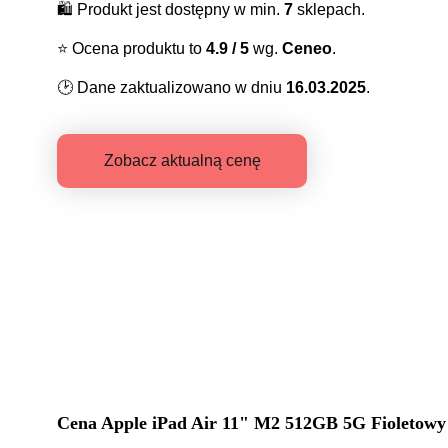
🛍️
Produkt jest dostępny w min.
7
sklepach.
⭐️
Ocena produktu to
4.9
/ 5
wg.
Ceneo
.
🕑
Dane zaktualizowano w dniu
16.03.2025
.
Zobacz aktualną cenę
Cena
Apple iPad Air 11" M2 512GB 5G Fiolet