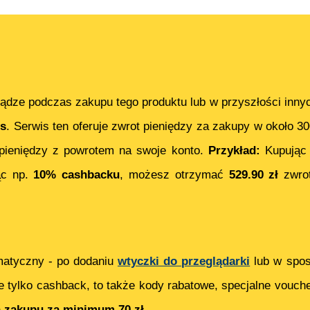
ądze podczas zakupu tego produktu lub w przyszłości inny
s
. Serwis ten oferuje zwrot pieniędzy za zakupy w około 3
ieniędzy z powrotem na swoje konto.
Przykład:
Kupują
ąc np.
10% cashbacku
, możesz otrzymać
529.90
zł
zwrot
matyczny - po dodaniu
wtyczki do przeglądarki
lub w spos
e tylko cashback, to także kody rabatowe, specjalne vouch
ą zakupu za minimum 70 zł
.