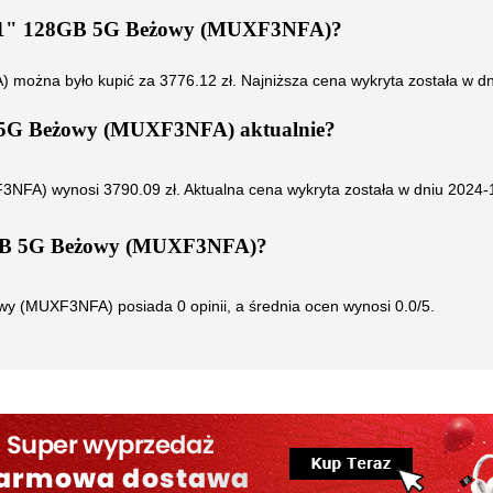
 11" 128GB 5G Beżowy (MUXF3NFA)
?
A)
można było kupić za
3776.12
zł. Najniższa cena wykryta została w d
B 5G Beżowy (MUXF3NFA)
aktualnie?
F3NFA)
wynosi
3790.09
zł. Aktualna cena wykryta została w dniu
2024-
8GB 5G Beżowy (MUXF3NFA)
?
żowy (MUXF3NFA)
posiada
0
opinii, a średnia ocen wynosi
0.0
/5.