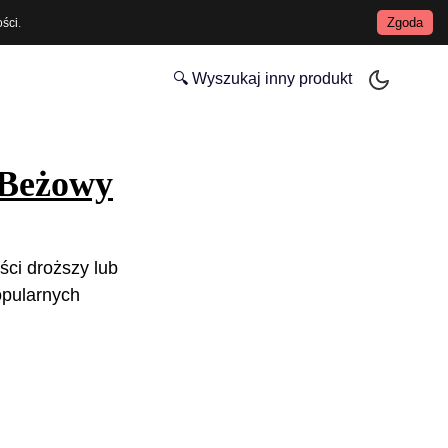
Zgoda
ości
.
🔍 Wyszukaj inny produkt
 Beżowy
ści droższy lub
opularnych