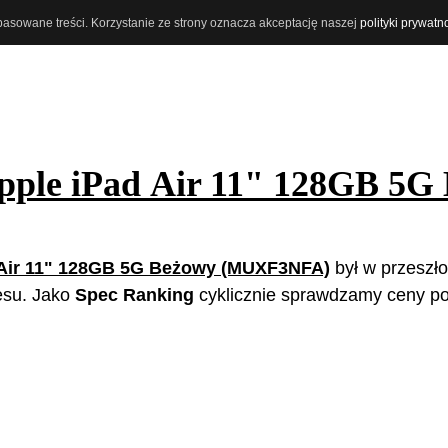
opasowane treści. Korzystanie ze strony oznacza akceptację naszej
polityki prywatn
pple iPad Air 11" 128GB 5G
 Air 11" 128GB 5G Beżowy (MUXF3NFA)
był w przeszło
resu. Jako
Spec Ranking
cyklicznie sprawdzamy ceny p