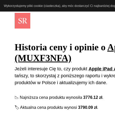
Wykorzystujemy pliki cookie (ciasteczka), aby móc dostarczyć Ci najbardziej d
Historia ceny i opinie o
A
(MUXF3NFA)
Jeżeli interesuje Cię to, czy produkt
Apple iPad
tańszy, to skorzystaj z poniższego raportu i wyk
produktów w Polsce i aktualizujemy ich dane.
📉
Najniższa cena produktu wynosiła
3776.12
zł
.
🏷️
Aktualna cena produktu wynosi
3790.09
zł
.