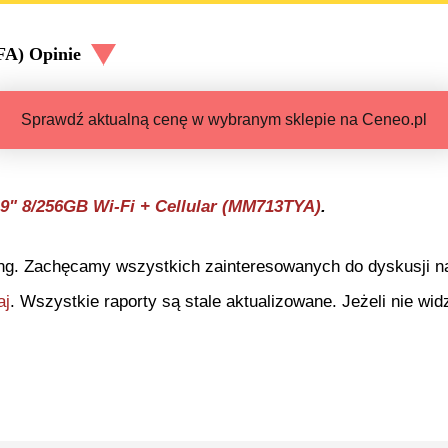
FA)
Opinie
Sprawdź aktualną cenę w wybranym sklepie na Ceneo.pl
,9" 8/256GB Wi-Fi + Cellular (MM713TYA)
.
ng. Zachęcamy wszystkich zainteresowanych do dyskusji na 
aj
. Wszystkie raporty są stale aktualizowane. Jeżeli nie widz