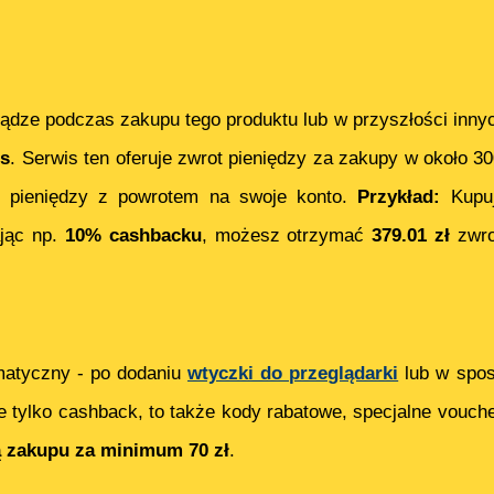
ądze podczas zakupu tego produktu lub w przyszłości inny
s
. Serwis ten oferuje zwrot pieniędzy za zakupy w około 3
 pieniędzy z powrotem na swoje konto.
Przykład:
Kupu
ając np.
10% cashbacku
, możesz otrzymać
379.01
zł
zwro
matyczny - po dodaniu
wtyczki do przeglądarki
lub w spos
e tylko cashback, to także kody rabatowe, specjalne vouch
ą zakupu za minimum 70 zł
.