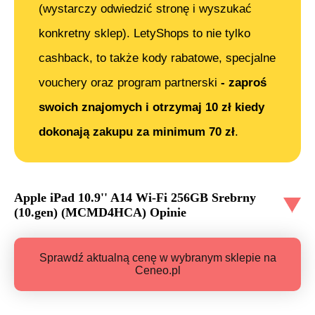
(wystarczy odwiedzić stronę i wyszukać
konkretny sklep). LetyShops to nie tylko
cashback, to także kody rabatowe, specjalne
vouchery oraz program partnerski
- zaproś
swoich znajomych i otrzymaj 10 zł kiedy
dokonają zakupu za minimum 70 zł
.
Apple iPad 10.9'' A14 Wi-Fi 256GB Srebrny
(10.gen) (MCMD4HCA)
Opinie
Sprawdź aktualną cenę w wybranym sklepie na
Ceneo.pl