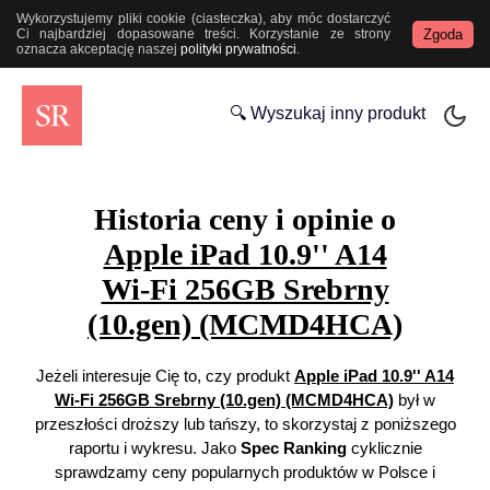
Wykorzystujemy pliki cookie (ciasteczka), aby móc dostarczyć
Zgoda
Ci najbardziej dopasowane treści. Korzystanie ze strony
oznacza akceptację naszej
polityki prywatności
.
🔍 Wyszukaj inny produkt
Historia ceny i opinie o
Apple iPad 10.9'' A14
Wi-Fi 256GB Srebrny
(10.gen) (MCMD4HCA)
Jeżeli interesuje Cię to, czy produkt
Apple iPad 10.9'' A14
Wi-Fi 256GB Srebrny (10.gen) (MCMD4HCA)
był w
przeszłości droższy lub tańszy, to skorzystaj z poniższego
raportu i wykresu. Jako
Spec Ranking
cyklicznie
sprawdzamy ceny popularnych produktów w Polsce i