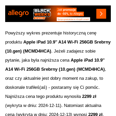
Powyższy wykres prezentuje historyczną cenę
produktu
Apple iPad 10.9'' A14 Wi-Fi 256GB Srebrny
(10.gen) (MCMD4HCA)
. Jeżeli zadajesz sobie
pytanie, jaka była najniższa cena
Apple iPad 10.9''
A14 Wi-Fi 256GB Srebrny (10.gen) (MCMD4HCA)
,
oraz czy aktualnie jest dobry moment na zakup, to
doskonale trafiłeś(aś) - postaramy się Ci pomóc.
Najniższa cena tego produktu wynosiła
2299
zł
(wykryta w dniu:
2024-12-11
). Natomiast aktualna
cena (wykryta w dniu:
2024-12-13
) wynosi
2299
zł
.