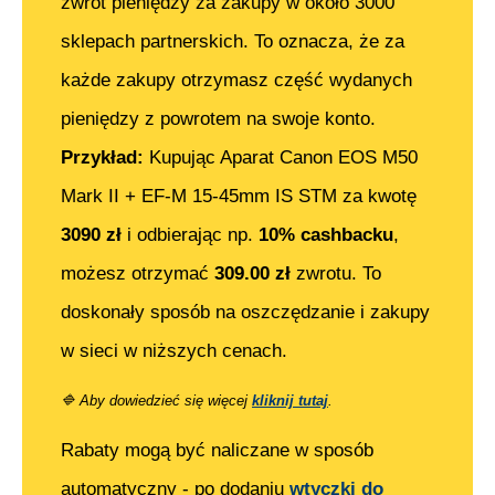
zwrot pieniędzy za zakupy w około 3000
sklepach partnerskich. To oznacza, że za
każde zakupy otrzymasz część wydanych
pieniędzy z powrotem na swoje konto.
Przykład:
Kupując
Aparat Canon EOS M50
Mark II + EF-M 15-45mm IS STM
za kwotę
3090
zł
i odbierając np.
10% cashbacku
,
możesz otrzymać
309.00
zł
zwrotu. To
doskonały sposób na oszczędzanie i zakupy
w sieci w niższych cenach.
🔷
Aby dowiedzieć się więcej
kliknij tutaj
.
Rabaty mogą być naliczane w sposób
automatyczny - po dodaniu
wtyczki do