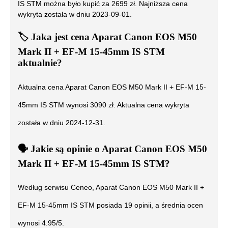
IS STM
można było kupić za
2699
zł. Najniższa cena
wykryta została w dniu
2023-09-01
.
🏷️
Jaka jest cena
Aparat Canon EOS M50
Mark II + EF-M 15-45mm IS STM
aktualnie?
Aktualna cena
Aparat Canon EOS M50 Mark II + EF-M 15-
45mm IS STM
wynosi
3090
zł. Aktualna cena wykryta
została w dniu
2024-12-31
.
🗣️
️ Jakie są opinie o
Aparat Canon EOS M50
Mark II + EF-M 15-45mm IS STM
?
Według serwisu Ceneo,
Aparat Canon EOS M50 Mark II +
EF-M 15-45mm IS STM
posiada
19
opinii, a średnia ocen
wynosi
4.95
/5.