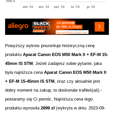
2500 zł
sier. '24
wrz. '24
paź. '24
lis. '24
gr. '24
Powyższy wykres prezentuje historyczną cenę
produktu
Aparat Canon EOS M50 Mark II + EF-M 15-
45mm IS STM
. Jeżeli zadajesz sobie pytanie, jaka
była najniższa cena
Aparat Canon EOS M50 Mark II
+ EF-M 15-45mm IS STM
, oraz czy aktualnie jest
dobry moment na zakup, to doskonale trafiłeś(aś) -
postaramy się Ci pomóc. Najniższa cena tego
produktu wynosiła
2699
zł
(wykryta w dniu:
2023-09-