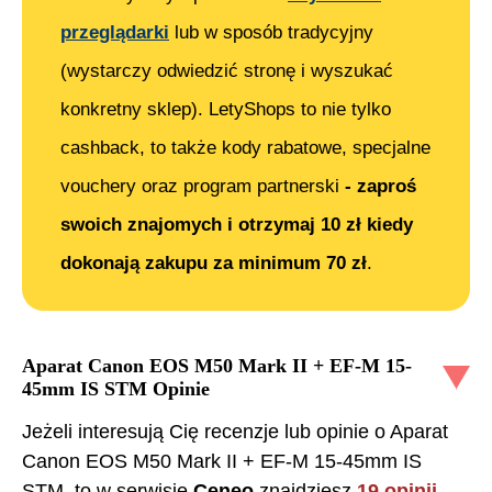
przeglądarki
lub w sposób tradycyjny
(wystarczy odwiedzić stronę i wyszukać
konkretny sklep). LetyShops to nie tylko
cashback, to także kody rabatowe, specjalne
vouchery oraz program partnerski
- zaproś
swoich znajomych i otrzymaj 10 zł kiedy
dokonają zakupu za minimum 70 zł
.
Aparat Canon EOS M50 Mark II + EF-M 15-
45mm IS STM
Opinie
Jeżeli interesują Cię recenzje lub opinie o
Aparat
Canon EOS M50 Mark II + EF-M 15-45mm IS
STM
, to w serwisie
Ceneo
znajdziesz
19
opinii
.