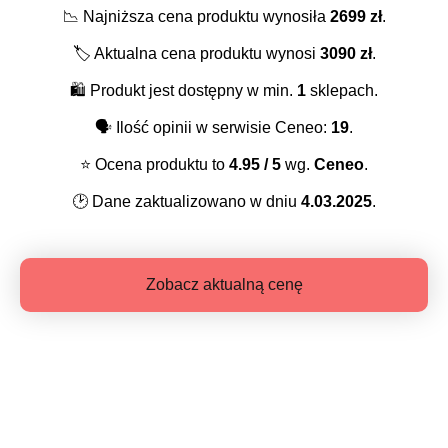
📉
Najniższa cena produktu wynosiła
2699
zł
.
🏷️
Aktualna cena produktu wynosi
3090
zł
.
🛍️
Produkt jest dostępny w min.
1
sklepach.
🗣️
Ilość opinii w serwisie Ceneo:
19
.
⭐️
Ocena produktu to
4.95
/ 5
wg.
Ceneo
.
🕑
Dane zaktualizowano w dniu
4.03.2025
.
Zobacz aktualną cenę