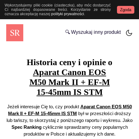
Wykorzystujemy pliki cookie (ciasteczka), aby móc dostarczyć
Zgoda
Ci najbardziej dopasowane treści. Korzystanie ze strony
oznacza akceptację naszej
polityki prywatności
.
🔍 Wyszukaj inny produkt
Historia ceny i opinie o
Aparat Canon EOS
M50 Mark II + EF-M
15-45mm IS STM
Jeżeli interesuje Cię to, czy produkt
Aparat Canon EOS M50
Mark II + EF-M 15-45mm IS STM
był w przeszłości droższy
lub tańszy, to skorzystaj z poniższego raportu i wykresu. Jako
Spec Ranking
cyklicznie sprawdzamy ceny popularnych
produktów w Polsce i aktualizujemy ich dane.