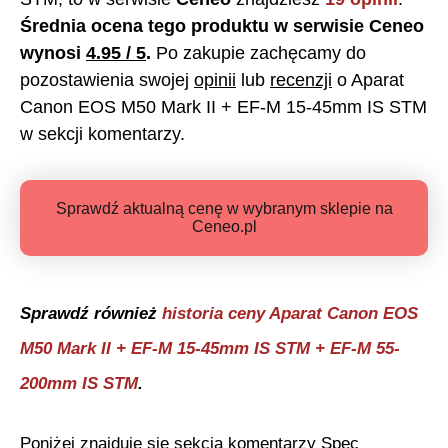
Średnia ocena tego produktu w serwisie Ceneo
wynosi
4.95
/ 5
.
Po zakupie zachęcamy do
pozostawienia swojej
opinii
lub
recenzji
o
Aparat
Canon EOS M50 Mark II + EF-M 15-45mm IS STM
w sekcji komentarzy.
Sprawdź aktualną cenę w wybranym sklepie na
Ceneo.pl
Sprawdź również
historia ceny
Aparat Canon EOS
M50 Mark II + EF-M 15-45mm IS STM + EF-M 55-
200mm IS STM
.
Poniżej znajduje się sekcja komentarzy Spec