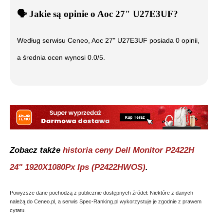
🗣️
️ Jakie są opinie o
Aoc 27" U27E3UF
?
Według serwisu Ceneo,
Aoc 27" U27E3UF
posiada
0
opinii,
a średnia ocen wynosi
0.0
/5.
Zobacz także
historia ceny
Dell Monitor P2422H
24" 1920X1080Px Ips (P2422HWOS)
.
Powyższe dane pochodzą z publicznie dostępnych źródeł. Niektóre z danych
należą do Ceneo.pl, a serwis Spec-Ranking.pl wykorzystuje je zgodnie z prawem
cytatu.