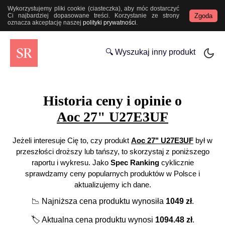
Wykorzystujemy pliki cookie (ciasteczka), aby móc dostarczyć
Zgoda
Ci najbardziej dopasowane treści. Korzystanie ze strony
oznacza akceptację naszej
polityki prywatności
.
🔍 Wyszukaj inny produkt
Historia ceny i opinie o
Aoc 27" U27E3UF
Jeżeli interesuje Cię to, czy produkt
Aoc 27" U27E3UF
był w
przeszłości droższy lub tańszy, to skorzystaj z poniższego
raportu i wykresu. Jako
Spec Ranking
cyklicznie
sprawdzamy ceny popularnych produktów w Polsce i
aktualizujemy ich dane.
📉
Najniższa cena produktu wynosiła
1049
zł
.
🏷️
Aktualna cena produktu wynosi
1094.48
zł
.