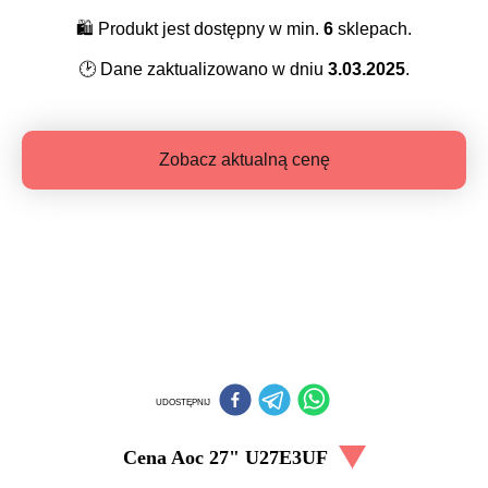
🛍️
Produkt jest dostępny w min.
6
sklepach.
🕑
Dane zaktualizowano w dniu
3.03.2025
.
Zobacz aktualną cenę
UDOSTĘPNIJ
Cena
Aoc 27" U27E3UF