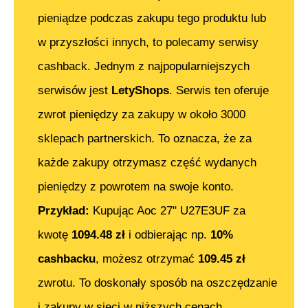
pieniądze podczas zakupu tego produktu lub
w przyszłości innych, to polecamy serwisy
cashback. Jednym z najpopularniejszych
serwisów jest
LetyShops
. Serwis ten oferuje
zwrot pieniędzy za zakupy w około 3000
sklepach partnerskich. To oznacza, że za
każde zakupy otrzymasz część wydanych
pieniędzy z powrotem na swoje konto.
Przykład:
Kupując
Aoc 27" U27E3UF
za
kwotę
1094.48
zł
i odbierając np.
10%
cashbacku
, możesz otrzymać
109.45
zł
zwrotu. To doskonały sposób na oszczędzanie
i zakupy w sieci w niższych cenach.