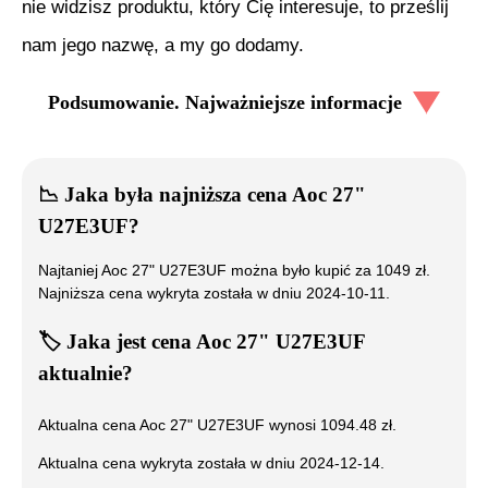
nie widzisz produktu, który Cię interesuje, to prześlij
nam jego nazwę, a my go dodamy.
Podsumowanie. Najważniejsze informacje
📉
Jaka była najniższa cena
Aoc 27"
U27E3UF
?
Najtaniej
Aoc 27" U27E3UF
można było kupić za
1049
zł.
Najniższa cena wykryta została w dniu
2024-10-11
.
🏷️
Jaka jest cena
Aoc 27" U27E3UF
aktualnie?
Aktualna cena
Aoc 27" U27E3UF
wynosi
1094.48
zł.
Aktualna cena wykryta została w dniu
2024-12-14
.