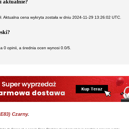
i
aktualnie?
ł. Aktualna cena wykryta została w dniu
2024-11-29 13:26:02 UTC
.
ski
?
da
0
opinii, a średnia ocen wynosi
0.0
/5.
E83) Czarny
.