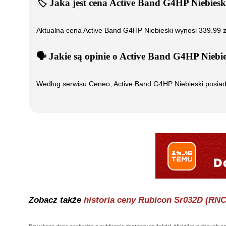
🏷️
Jaka jest cena
Active Band G4HP Niebiesk
Aktualna cena
Active Band G4HP Niebieski
wynosi
339.99
z
🗣️
️ Jakie są opinie o
Active Band G4HP Niebie
Według serwisu Ceneo,
Active Band G4HP Niebieski
posia
Zobacz także
historia ceny
Rubicon Sr032D (RNC