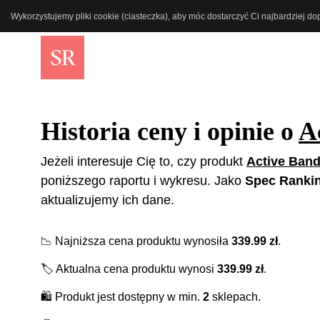
Wykorzystujemy pliki cookie (ciasteczka), aby móc dostarczyć Ci najbardziej d
Historia ceny i opinie o
A
Jeżeli interesuje Cię to, czy produkt
Active Band
poniższego raportu i wykresu. Jako
Spec Ranki
aktualizujemy ich dane.
📉
Najniższa cena produktu wynosiła
339.99
zł
.
🏷️
Aktualna cena produktu wynosi
339.99
zł
.
🛍️
Produkt jest dostępny w min.
2
sklepach.