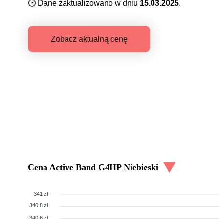
🕑
Dane zaktualizowano w dniu
15.03.2025
.
Zobacz aktualną cenę
Cena
Active Band G4HP Niebieski
341 zł
340.8 zł
340.6 zł