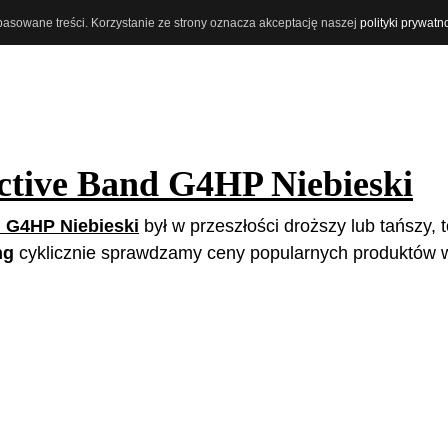
opasowane treści. Korzystanie ze strony oznacza akceptację naszej
polityki prywatn
ctive Band G4HP Niebieski
 G4HP Niebieski
był w przeszłości droższy lub tańszy, t
ng
cyklicznie sprawdzamy ceny popularnych produktów w