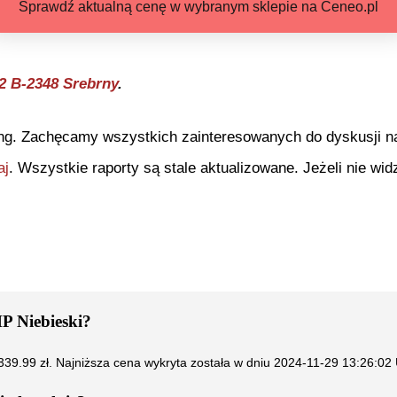
Sprawdź aktualną cenę w wybranym sklepie na Ceneo.pl
 2 B-2348 Srebrny
.
ng. Zachęcamy wszystkich zainteresowanych do dyskusji na 
aj
. Wszystkie raporty są stale aktualizowane. Jeżeli nie widz
P Niebieski
?
339.99
zł. Najniższa cena wykryta została w dniu
2024-11-29 13:26:02