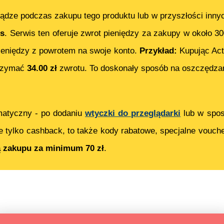
ądze podczas zakupu tego produktu lub w przyszłości inny
s
. Serwis ten oferuje zwrot pieniędzy za zakupy w około 3
eniędzy z powrotem na swoje konto.
Przykład:
Kupując
Act
trzymać
34.00
zł
zwrotu. To doskonały sposób na oszczędzan
matyczny - po dodaniu
wtyczki do przeglądarki
lub w spos
e tylko cashback, to także kody rabatowe, specjalne vouch
ą zakupu za minimum 70 zł
.