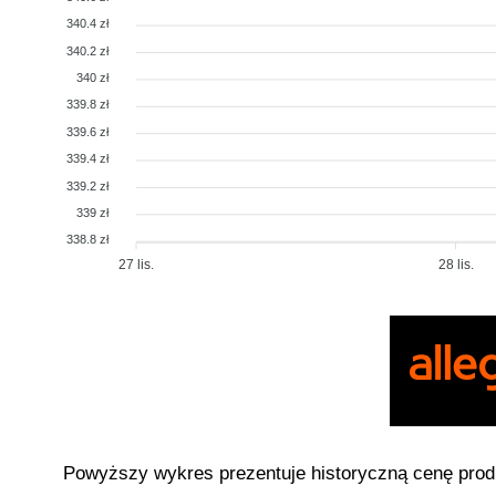
340.4 zł
340.2 zł
340 zł
339.8 zł
339.6 zł
339.4 zł
339.2 zł
339 zł
338.8 zł
27 lis.
28 lis.
Powyższy wykres prezentuje historyczną cenę pro