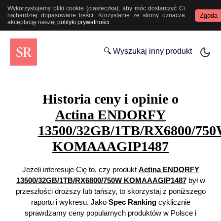
Wykorzystujemy pliki cookie (ciasteczka), aby móc dostarczyć Ci
Zgoda
najbardziej dopasowane treści. Korzystanie ze strony oznacza
akceptację naszej
polityki prywatności
.
🔍 Wyszukaj inny produkt
Historia ceny i opinie o
Actina ENDORFY
13500/32GB/1TB/RX6800/75
KOMAAAGIP1487
Jeżeli interesuje Cię to, czy produkt
Actina ENDORFY
13500/32GB/1TB/RX6800/750W KOMAAAGIP1487
był w
przeszłości droższy lub tańszy, to skorzystaj z poniższego
raportu i wykresu. Jako
Spec Ranking
cyklicznie
sprawdzamy ceny popularnych produktów w Polsce i