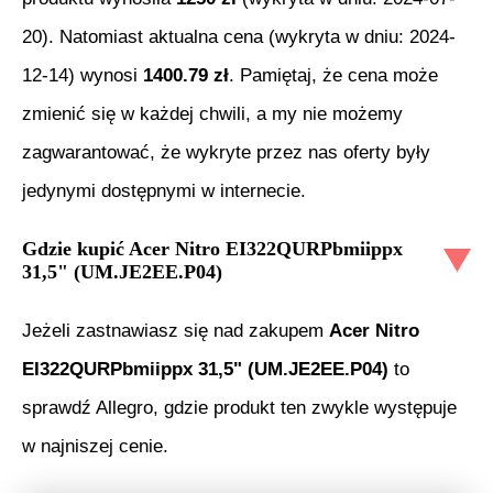
20
). Natomiast aktualna cena (wykryta w dniu:
2024-
12-14
) wynosi
1400.79
zł
. Pamiętaj, że cena może
zmienić się w każdej chwili, a my nie możemy
zagwarantować, że wykryte przez nas oferty były
jedynymi dostępnymi w internecie.
Gdzie kupić
Acer Nitro EI322QURPbmiippx
31,5" (UM.JE2EE.P04)
Jeżeli zastnawiasz się nad zakupem
Acer Nitro
EI322QURPbmiippx 31,5" (UM.JE2EE.P04)
to
sprawdź Allegro, gdzie produkt ten zwykle występuje
w najniszej cenie.