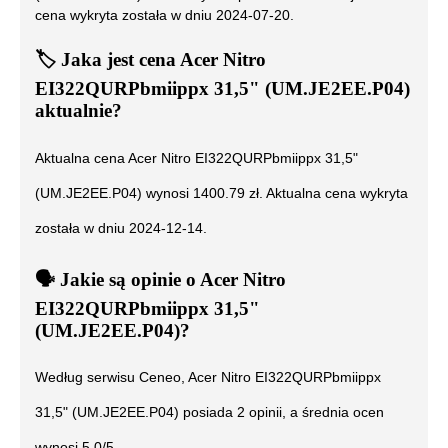
cena wykryta została w dniu
2024-07-20
.
🏷️
Jaka jest cena
Acer Nitro
EI322QURPbmiippx 31,5" (UM.JE2EE.P04)
aktualnie?
Aktualna cena
Acer Nitro EI322QURPbmiippx 31,5"
(UM.JE2EE.P04)
wynosi
1400.79
zł. Aktualna cena wykryta
została w dniu
2024-12-14
.
🗣️
️ Jakie są opinie o
Acer Nitro
EI322QURPbmiippx 31,5"
(UM.JE2EE.P04)
?
Według serwisu Ceneo,
Acer Nitro EI322QURPbmiippx
31,5" (UM.JE2EE.P04)
posiada
2
opinii, a średnia ocen
wynosi
5.0
/5.