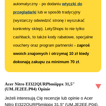
automatyczny - po dodaniu
wtyczki do
przeglądarki
lub w sposób tradycyjny
(wystarczy odwiedzić stronę i wyszukać
konkretny sklep). LetyShops to nie tylko
cashback, to także kody rabatowe, specjalne
vouchery oraz program partnerski
- zaproś
swoich znajomych i otrzymaj 10 zł kiedy
dokonają zakupu za minimum 70 zł
.
Acer Nitro EI322QURPbmiippx 31,5"
(UM.JE2EE.P04)
Opinie
Jeżeli interesują Cię recenzje lub opinie o
Acer
Nitro EI322QURPbmiippx 31,5" (UM.JE2EE.P04)
,