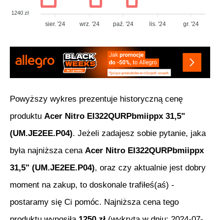
1240 zł
sier. '24
wrz. '24
paź. '24
lis. '24
gr. '24
Powyższy wykres prezentuje historyczną cenę
produktu
Acer Nitro EI322QURPbmiippx 31,5"
(UM.JE2EE.P04)
. Jeżeli zadajesz sobie pytanie, jaka
była najniższa cena
Acer Nitro EI322QURPbmiippx
31,5" (UM.JE2EE.P04)
, oraz czy aktualnie jest dobry
moment na zakup, to doskonale trafiłeś(aś) -
postaramy się Ci pomóc. Najniższa cena tego
produktu wynosiła
1250
zł
(wykryta w dniu:
2024-07-