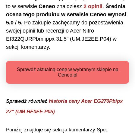
to w serwisie
Ceneo
znajdziesz
2
opinii
.
Średnia
ocena tego produktu w serwisie Ceneo wynosi
5.0
/ 5
.
Po zakupie zachęcamy do pozostawienia
swojej
opinii
lub
recenzji
o
Acer Nitro
EI322QURPbmiippx 31,5" (UM.JE2EE.P04)
w
sekcji komentarzy.
Sprawdź aktualną cenę w wybranym sklepie na
Ceneo.pl
Sprawdź również
historia ceny
Acer EG270Pbipx
27" (UM.HE0EE.P05)
.
Poniżej znajduje się sekcja komentarzy Spec