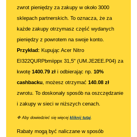
zwrot pieniędzy za zakupy w około 3000
sklepach partnerskich. To oznacza, że za
każde zakupy otrzymasz część wydanych
pieniędzy z powrotem na swoje konto.
Przykład:
Kupując
Acer Nitro
EI322QURPbmiippx 31,5" (UM.JE2EE.P04)
za
kwotę
1400.79
zł
i odbierając np.
10%
cashbacku
, możesz otrzymać
140.08
zł
zwrotu. To doskonały sposób na oszczędzanie
i zakupy w sieci w niższych cenach.
🔷
Aby dowiedzieć się więcej
kliknij tutaj
.
Rabaty mogą być naliczane w sposób