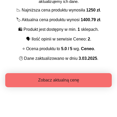
aktualizujemy ich dane.
📉
Najniższa cena produktu wynosiła
1250
zł
.
🏷️
Aktualna cena produktu wynosi
1400.79
zł
.
🛍️
Produkt jest dostępny w min.
1
sklepach.
🗣️
Ilość opinii w serwisie Ceneo:
2
.
⭐️
Ocena produktu to
5.0
/ 5
wg.
Ceneo
.
🕑
Dane zaktualizowano w dniu
3.03.2025
.
Zobacz aktualną cenę