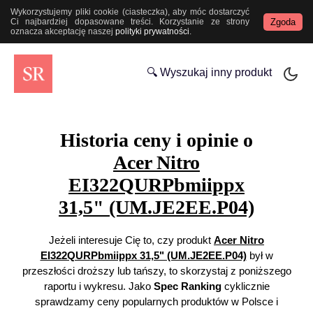
Wykorzystujemy pliki cookie (ciasteczka), aby móc dostarczyć
Zgoda
Ci najbardziej dopasowane treści. Korzystanie ze strony
oznacza akceptację naszej
polityki prywatności
.
🔍 Wyszukaj inny produkt
Historia ceny i opinie o
Acer Nitro
EI322QURPbmiippx
31,5" (UM.JE2EE.P04)
Jeżeli interesuje Cię to, czy produkt
Acer Nitro
EI322QURPbmiippx 31,5" (UM.JE2EE.P04)
był w
przeszłości droższy lub tańszy, to skorzystaj z poniższego
raportu i wykresu. Jako
Spec Ranking
cyklicznie
sprawdzamy ceny popularnych produktów w Polsce i